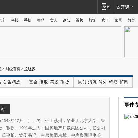
汽车
科技
手机
数码
女人
论坛
视频
旅游
房产
家居
教育
广告
经
>
财经百科
>
孟晓苏
站
公告精选
基金
港股
美股
期货
原创
清流
号外
锋雳
解奥
事件
晓苏
（1949年12月—），男，生于苏州，毕业于北京大学，经
士，教授。1992年进入中国房地产开发集团公司，任公司
、董事长、党委书记、中房集团总裁、中房集团理事长；