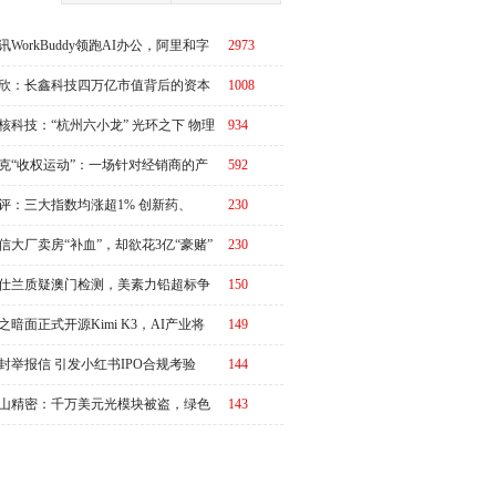
讯WorkBuddy领跑AI办公，阿里和字
2973
急了？
欣：长鑫科技四万亿市值背后的资本
1008
周期
核科技：“杭州六小龙” 光环之下 物理
934
I故事有水分吗？
克“收权运动”：一场针对经销商的产
592
链价值重估
评：三大指数均涨超1% 创新药、
230
RO概念全线走强
信大厂卖房“补血”，却欲花3亿“豪赌”
230
仕兰质疑澳门检测，美素力铅超标争
150
升级
之暗面正式开源Kimi K3，AI产业将
149
又一个“DeepSeek时刻”冲击波？
封举报信 引发小红书IPO合规考验
144
山精密：千万美元光模块被盗，绿色
143
势与治理隐忧并存|ESG案例