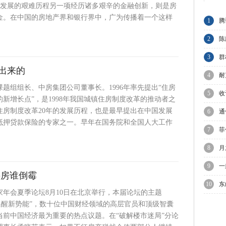
Ts发展的艰难历程另一项经历诸多艰辛的金融创新，则是房
金。在中国的房地产界和银行界中，广为传播着一个这样
1
腾
节
2
陈
与
3
群
出来的
A
4
耐
题组组长、中房集团公司董事长。1996年率先提出“住房
业
5
收
新增长点”，是1998年我国城镇住房制度改革的推动者之
住房制度改革20年的发展历程，也是最早提出在中国发展
C
6
通
抵押贷款保险的专家之一。早年在国务院和全国人大工作
7
菲
议
8
月
迎
9
一
买房谁倒霉
10
东
学家年会夏季论坛8月10日在北京举行，本届论坛的主题
优
唤醒新势能”，数十位中国财经领域的高层官员和顶级智囊
当前中国经济最为重要的热点议题。在“破解楼市迷局”分论