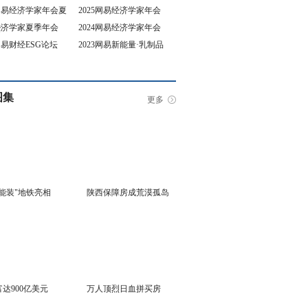
5网易经济学家年会夏
2025网易经济学家年会
4经济学家夏季年会
2024网易经济学家年会
坛
3网易财经ESG论坛
2023网易新能量·乳制品
行业峰会
图集
更多
能装"地铁亮相
陕西保障房成荒漠孤岛
达900亿美元
万人顶烈日血拼买房