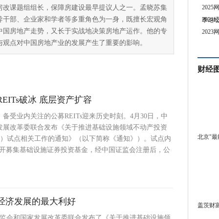
8年房改课题组组长，保障房建设最早提议人之一。孟晓苏集
202
导干部、企业家和学者等多重角色为一身，既擅长宏观角
202
季论
中国房地产走势，又长于实战地决策房地产运作。他的专
202
与观点对中国房地产业的发展产生了重要的影响。
财经
REITs破冰 底层资产扩容
备受业内关注的公募REITs迎来历史时刻。4月30日，中
发展改革委联合发布《关于推进基础设施领域不动产投资
北京"最
Ts）试点相关工作的通知》（以下简称《通知》）。试点内
公开募集基础设施证券投资基金，经中国证监会注册后，公
国经济发展的最大利好
盖茨财富
国证监会和国家发展改革委联合发布了《关于推进基础设施领