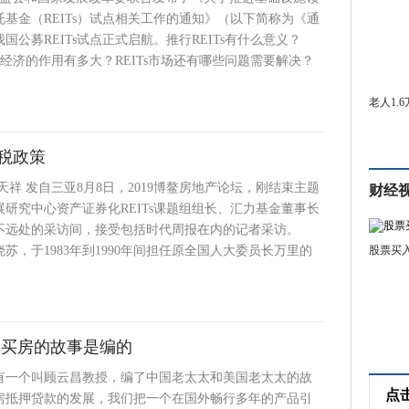
基金（REITs）试点相关工作的通知》（以下简称为《通
国公募REITs试点正式启航。推行REITs有什么意义？
中国经济的作用有多大？REITs市场还有哪些问题需要解决？
老人1.
税政策
天祥 发自三亚8月8日，2019博鳌房地产论坛，刚结束主题
财经
研究中心资产证券化REITs课题组组长、汇力基金董事长
不远处的采访间，接受包括时代周报在内的记者采访。
孟晓苏，于1983年到1990年间担任原全国人大委员长万里的
股票买
太买房的故事是编的
有一个叫顾云昌教授，编了中国老太太和美国老太太的故
点
房抵押贷款的发展，我们把一个在国外畅行多年的产品引