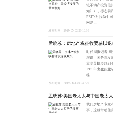
域不动产投资信托
知》），标志着我
REITs对拉动
网易 ...
发布时间：2020-05-02 20:16:16
孟晓苏：房地产税征收要辅以退
时代周报记者 胡
演讲，国务院发展
孟晓苏快步赶到
1949年出生的
秘 ...
发布时间：2019-08-13 03:40:29
孟晓苏:美国老太太与中国老太
我们房地产专家
事，这就带动住