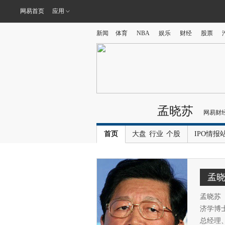
网易首页
应用
新闻
体育
NBA
娱乐
财经
股票
孟晓苏
网易财
首页
大盘
行业
个股
IPO情报
孟
孟晓苏
济学博
总经理