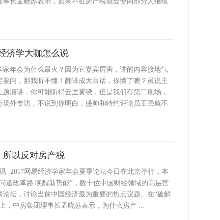
理事长孟晓苏表示，如果不征房产税就会使两部分人继续
经济学大咖怎么说
学家年会为什么最火？因为它嘉宾厉害，讲的内容接地气
定要问，那我听不懂！翻译成大白话，你懂了嚒？虽说主
主题演讲，你可能听得云里雾绕，但是我们有第二现场，
行场外专访，不说到你明白，盛帅和特约评论员王强就不
 所以反对房产税
日讯 2017网易经济学家年会夏季论坛今日在北京举行，本
问道改革路 唤醒新势能”，数十位中国财经领域的高层官
聚论坛，讨论当前中国经济最为重要的热点议题。在“破解
上，中房集团理事长孟晓苏表示，为什么房产 ...