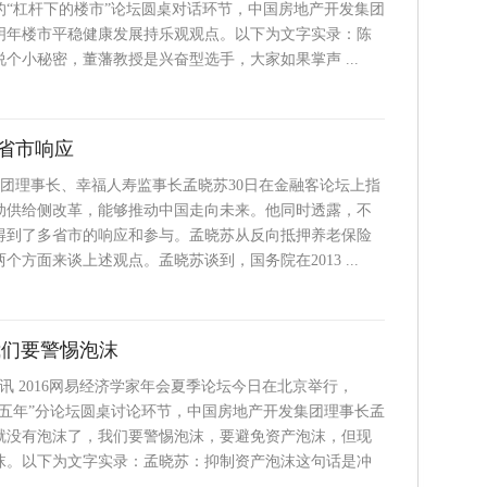
的“杠杆下的楼市”论坛圆桌对话环节，中国房地产开发集团
明年楼市平稳健康发展持乐观观点。以下为文字实录：陈
个小秘密，董藩教授是兴奋型选手，大家如果掌声 ...
省市响应
集团理事长、幸福人寿监事长孟晓苏30日在金融客论坛上指
动供给侧改革，能够推动中国走向未来。他同时透露，不
得到了多省市的响应和参与。孟晓苏从反向抵押养老保险
个方面来谈上述观点。孟晓苏谈到，国务院在2013 ...
我们要警惕泡沫
日讯 2016网易经济学家年会夏季论坛今日在北京举行，
个五年”分论坛圆桌讨论环节，中国房地产开发集团理事长孟
就没有泡沫了，我们要警惕泡沫，要避免资产泡沫，但现
沫。以下为文字实录：孟晓苏：抑制资产泡沫这句话是冲