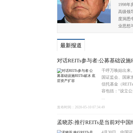
199
高级领
度洞悉
业思想
最新报道
对话REITs参与者:公募基础设施
千呼万唤始出来。
国证监会、国家
信托基金（REI
容包括：“设立
...
发布时间：2020-05-10 07:34:49
孟晓苏:推行REITs是当前对中
4月30日，中