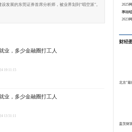
建设发展的东莞证券首席分析师，被业界划到“唱空派”。
202
202
季论
202
财经
再就业，多少金融圈打工人
 19:11:15
北京"最
再就业，多少金融圈打工人
 13:51:11
盖茨财富