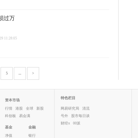
损过万
 11:28:05
5
...
>
特色栏目
资本市场
行情
港股
全球
新股
网易研究局
清流
科创板
易会满
号外
股市每日谈
财经π
00派
基金
金融
净值
银行