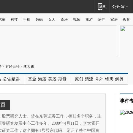
汽车
科技
手机
数码
女人
论坛
视频
旅游
房产
家居
教育
广告
经
>
财经百科
>
李大霄
站
公告精选
基金
港股
美股
期货
原创
清流
号外
锋雳
解奥
事件
大霄
，股票研究人士。曾在东莞证券工作，担任多个职务，主
券研究发展中心工作多年。2009年4月11日，李大霄开
大证券工作，这个拥有1号股东代码、见证了整个中国资