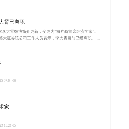
大霄已离职
学家李大霄微博简介更新，变更为“前券商首席经济学家”。
大证券该公司工作人员表示，李大霄目前已经离职。 ...
元
 07:04:06
术家
 15:21:05