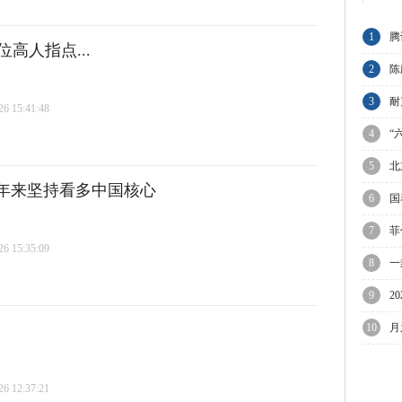
1
腾
高人指点...
节
2
陈
与
3
耐
 15:41:48
业
4
“
5
北
多年来坚持看多中国核心
限
6
国
万
7
菲
 15:35:09
议
8
一
9
2
待
10
月
迎
 12:37:21