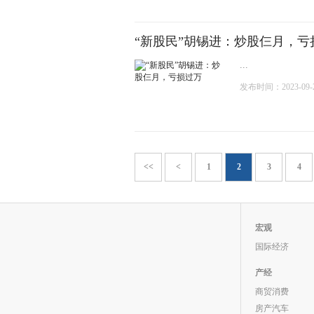
“新股民”胡锡进：炒股仨月，亏
...
发布时间：2023-09-29
<<
<
1
2
3
4
宏观
国际经济
产经
商贸消费
房产汽车