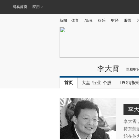
网易首页
应用
新闻
体育
NBA
娱乐
财经
股票
李大霄
网易财
首页
大盘
行业
个股
IPO情报
李
李大霄
持东莞证
始在英