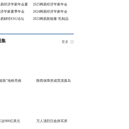
5网易经济学家年会夏
2025网易经济学家年会
4经济学家夏季年会
2024网易经济学家年会
坛
3网易财经ESG论坛
2023网易新能量·乳制品
行业峰会
图集
更多
能装"地铁亮相
陕西保障房成荒漠孤岛
达900亿美元
万人顶烈日血拼买房