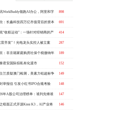
讯WorkBuddy领跑AI办公，阿里和字
898
急了？
欣：长鑫科技四万亿市值背后的资本
691
周期
克“收权运动”：一场针对经销商的产
414
链价值重估
六雷齐发”！光电龙头实控人被立案
287
京：非京籍家庭购房社保个税缴纳年
189
下调为一年，公积金贷款额度最高340
泰君安国际拟私有化退市
152
元
仕兰质疑澳门检测，美素力铅超标争
149
升级
封举报信 引发小红书IPO合规考验
148
026年A股公司治理榜单：谁列先锋谁
147
改善？|ESG榜单
之暗面正式开源Kimi K3，AI产业将
146
又一个“DeepSeek时刻”冲击波？