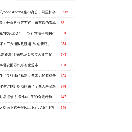
讯WorkBuddy领跑AI办公，阿里和字
3359
急了？
欣：长鑫科技四万亿市值背后的资本
831
周期
克“收权运动”：一场针对经销商的产
558
链价值重估
评：三大指数均涨超1% 创新药、
258
RO概念全线走强
六雷齐发”！光电龙头实控人被立案
178
泰君安国际拟私有化退市
158
仕兰质疑澳门检测，美素力铅超标争
153
升级
业生涯刚开始就结束了？新人基金经
148
50天亏掉35%引发全网同情
封举报信 引发小红书IPO合规考验
147
之暗面正式开源Kimi K3，AI产业将
146
又一个“DeepSeek时刻”冲击波？