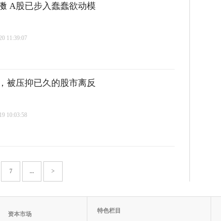
擞 A股已步入蠢蠢欲动模
 11:39:07
，被压抑已久的股市离反
 10:03:58
7
...
>
特色栏目
资本市场