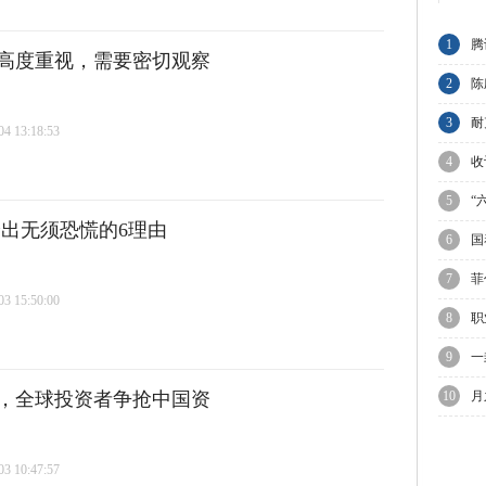
1
腾
高度重视，需要密切观察
节
2
陈
与
3
耐
 13:18:53
业
4
收
C
5
“
给出无须恐慌的6理由
6
国
7
菲
 15:50:00
议
8
职
理
9
一
，全球投资者争抢中国资
10
月
迎
 10:47:57