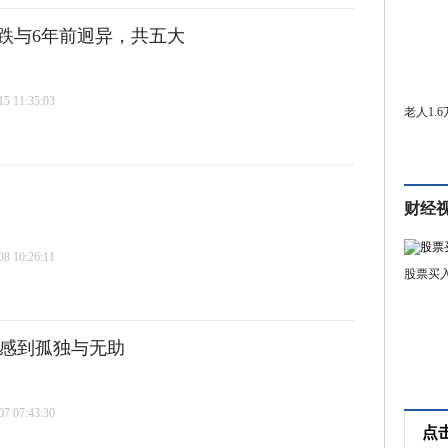
跌与6年前迥异，共五大
 11:35:03
老人1.
财经
 10:26:11
股票买
却感到孤独与无助
 07:43:30
点