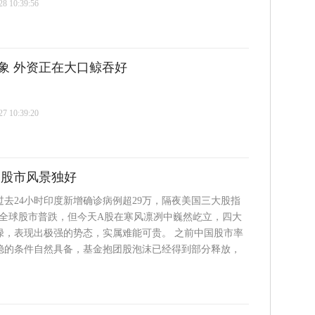
 10:39:56
象 外资正在大口鲸吞好
 10:39:20
国股市风景独好
去24小时印度新增确诊病例超29万，隔夜美国三大股指
92%，全球股市普跌，但今天A股在寒风凛冽中巍然屹立，四大
绿，表现出极强的势态，实属难能可贵。 之前中国股市率
稳的条件自然具备，基金抱团股泡沫已经得到部分释放，