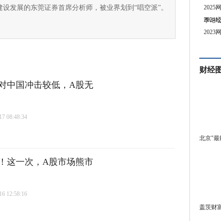
建设发展的东莞证券首席分析师，被业界划到“唱空派”。
202
202
季论
202
财经
对中国冲击较低，A股无
 08:48:34
北京"最
！这一次，A股市场熊市
 12:58:16
盖茨财富