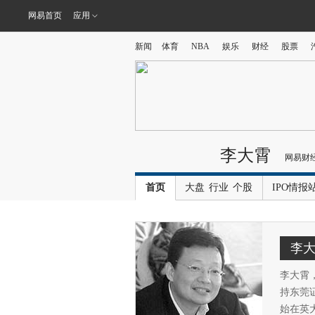
网易首页
应用
新闻
体育
NBA
娱乐
财经
股票
李大霄
网易财
首页
大盘
行业
个股
IPO情报
李
李大霄
持东莞证
始在英