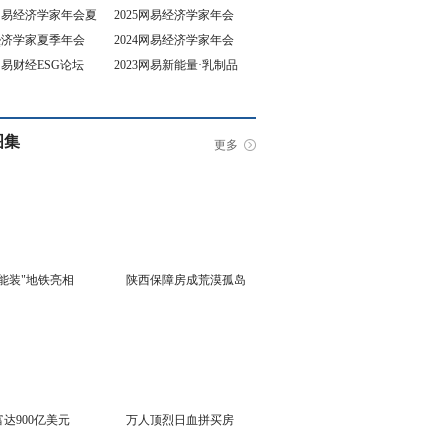
5网易经济学家年会夏
2025网易经济学家年会
4经济学家夏季年会
2024网易经济学家年会
坛
3网易财经ESG论坛
2023网易新能量·乳制品
行业峰会
图集
更多
能装"地铁亮相
陕西保障房成荒漠孤岛
达900亿美元
万人顶烈日血拼买房