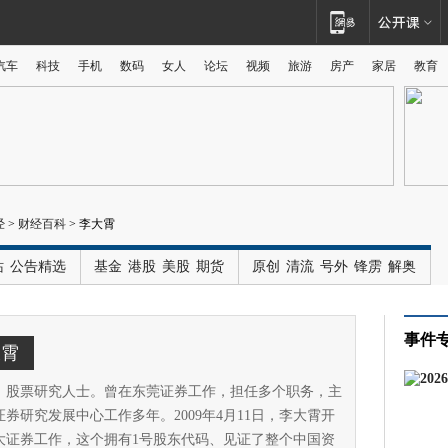
汽车
科技
手机
数码
女人
论坛
视频
旅游
房产
家居
教育
广告
经
>
财经百科
>
李大霄
站
公告精选
基金
港股
美股
期货
原创
清流
号外
锋雳
解奥
事件
大霄
，股票研究人士。曾在东莞证券工作，担任多个职务，主
券研究发展中心工作多年。2009年4月11日，李大霄开
大证券工作，这个拥有1号股东代码、见证了整个中国资