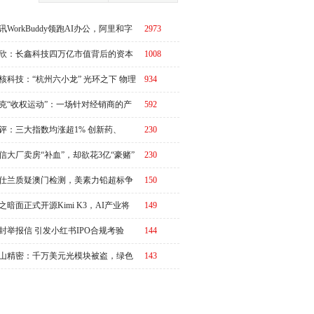
讯WorkBuddy领跑AI办公，阿里和字
2973
急了？
欣：长鑫科技四万亿市值背后的资本
1008
周期
核科技：“杭州六小龙” 光环之下 物理
934
I故事有水分吗？
克“收权运动”：一场针对经销商的产
592
链价值重估
评：三大指数均涨超1% 创新药、
230
RO概念全线走强
信大厂卖房“补血”，却欲花3亿“豪赌”
230
仕兰质疑澳门检测，美素力铅超标争
150
升级
之暗面正式开源Kimi K3，AI产业将
149
又一个“DeepSeek时刻”冲击波？
封举报信 引发小红书IPO合规考验
144
山精密：千万美元光模块被盗，绿色
143
势与治理隐忧并存|ESG案例