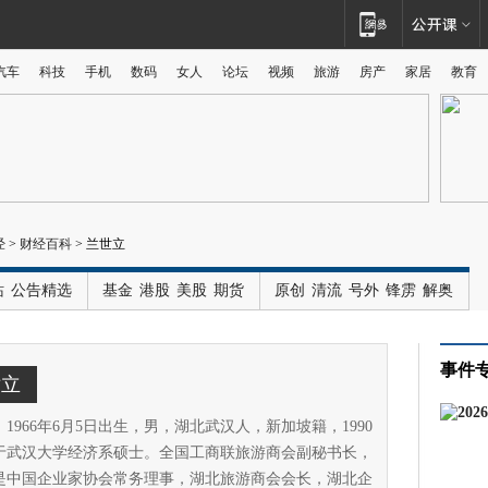
汽车
科技
手机
数码
女人
论坛
视频
旅游
房产
家居
教育
广告
经
>
财经百科
>
兰世立
站
公告精选
基金
港股
美股
期货
原创
清流
号外
锋雳
解奥
事件
世立
1966年6月5日出生，男，湖北武汉人，新加坡籍，1990
于武汉大学经济系硕士。全国工商联旅游商会副秘书长，
是中国企业家协会常务理事，湖北旅游商会会长，湖北企