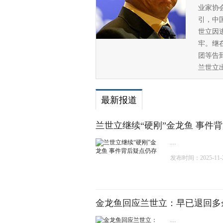
业家协
引，中
世立因
牢。继
团等告到
兰世立
最新报道
兰世立继续“硬刚”金龙鱼 事件
...
发布时间：2025-11-27
金龙鱼回应兰世立：早已退回多
...