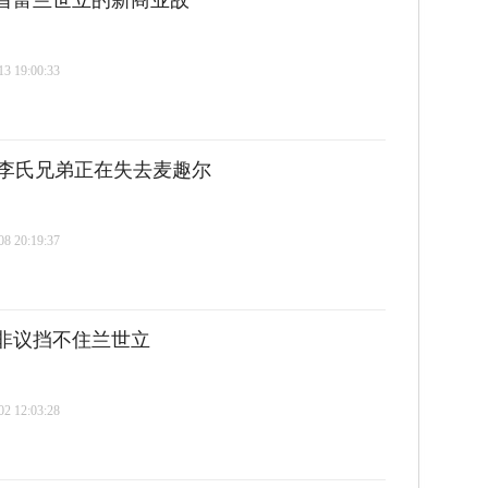
前首富兰世立的新商业故
 19:00:33
李氏兄弟正在失去麦趣尔
 20:19:37
，非议挡不住兰世立
 12:03:28