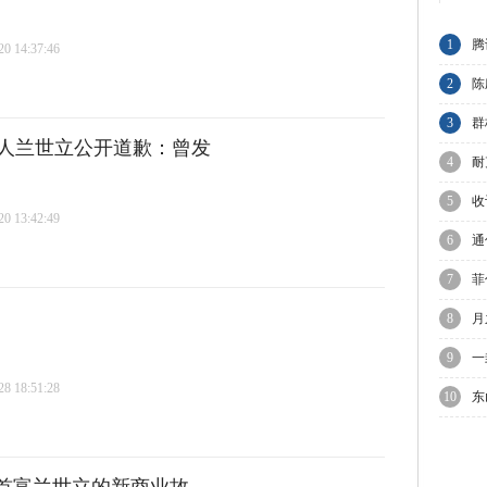
1
腾
 14:37:46
节
2
陈
与
3
群
人兰世立公开道歉：曾发
A
4
耐
业
5
收
 13:42:49
C
6
通
7
菲
议
8
月
迎
9
一
 18:51:28
10
东
优