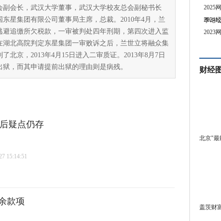
会副会长，武汉大学董事，武汉大学校友总会副秘书长
202
国东星集团有限公司董事局主席，总裁。2010年4月，兰
202
季论
逃避追缴所欠税款，一审被判处四年刑期，第四次进入监
202
在湖北高院判定东星集团一审败诉之后，兰世立将融众集
了北京，2013年4月15日进入二审质证。2013年8月7日
出狱，而其申请提前出狱的理由则是病残。
财经
背后疑点仍存
北京"最
 15:14:51
余款项
盖茨财富