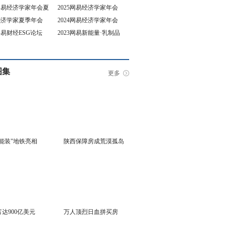
5网易经济学家年会夏
2025网易经济学家年会
4经济学家夏季年会
2024网易经济学家年会
坛
3网易财经ESG论坛
2023网易新能量·乳制品
行业峰会
图集
更多
能装"地铁亮相
陕西保障房成荒漠孤岛
达900亿美元
万人顶烈日血拼买房