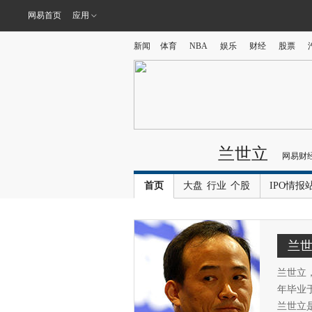
网易首页
应用
新闻
体育
NBA
娱乐
财经
股票
兰世立
网易财
首页
大盘
行业
个股
IPO情报
兰
兰世立，
年毕业
兰世立