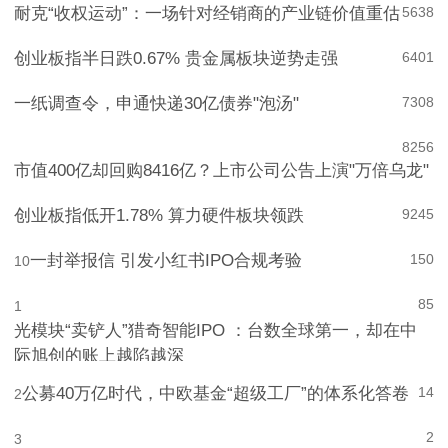
耐克“收权运动”：一场针对经销商的产业链价值重估
5
638
创业板指半日跌0.67% 贵金属板块逆势走强
6
401
一纸调查令，申通快递30亿债券"泡汤"
7
308
8
256
市值400亿却回购8416亿？上市公司公告上演"万倍乌龙"
创业板指低开1.78% 算力硬件板块领跌
9
245
一封举报信 引发小红书IPO合规考验
150
10
85
1
光模块“卖铲人”猎奇智能IPO ：台数全球第一，却在中
际旭创的账上越陷越深
公募40万亿时代，中欧基金“超级工厂”的体系化答卷
14
2
2
3