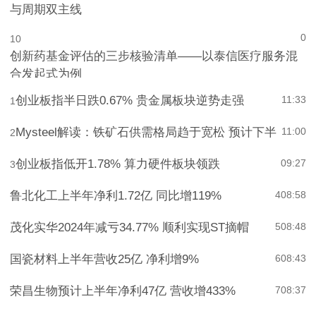
与周期双主线
0
10
创新药基金评估的三步核验清单——以泰信医疗服务混
合发起式为例
创业板指半日跌0.67% 贵金属板块逆势走强
11:33
1
Mysteel解读：铁矿石供需格局趋于宽松 预计下半
11:00
2
创业板指低开1.78% 算力硬件板块领跌
09:27
3
鲁北化工上半年净利1.72亿 同比增119%
4
08:58
茂化实华2024年减亏34.77% 顺利实现ST摘帽
5
08:48
国瓷材料上半年营收25亿 净利增9%
6
08:43
荣昌生物预计上半年净利47亿 营收增433%
7
08:37