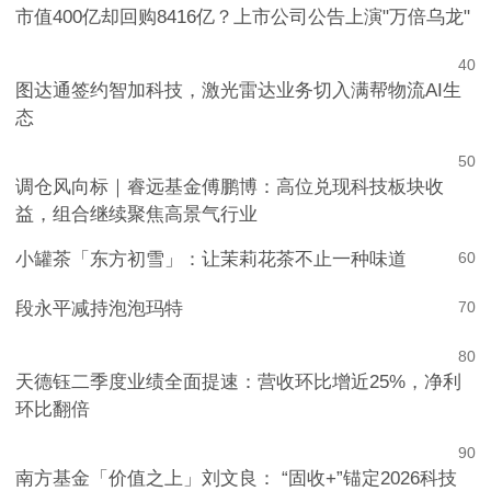
市值400亿却回购8416亿？上市公司公告上演"万倍乌龙"
4
0
图达通签约智加科技，激光雷达业务切入满帮物流AI生
态
5
0
调仓风向标｜睿远基金傅鹏博：高位兑现科技板块收
益，组合继续聚焦高景气行业
小罐茶「东方初雪」：让茉莉花茶不止一种味道
6
0
段永平减持泡泡玛特
7
0
8
0
天德钰二季度业绩全面提速：营收环比增近25%，净利
环比翻倍
9
0
南方基金「价值之上」刘文良： “固收+”锚定2026科技