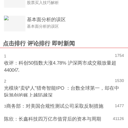
股票买入技巧解析
基本面分析的误区
基本面分析的误区
点击排行
评论排行
即时新闻
1754
1
收评：科创50指数大涨4.78% 沪深两市成交额放量超
4400亿
1530
2
光模块“卖铲人”猎奇智能IPO ：台数全球第一，却在中
际旭创的账上越陷越深
商务部：对美国合规性测试公司采取反制措施
1477
3
陈欣：长鑫科技四万亿市值背后的资本与周期
4
1126