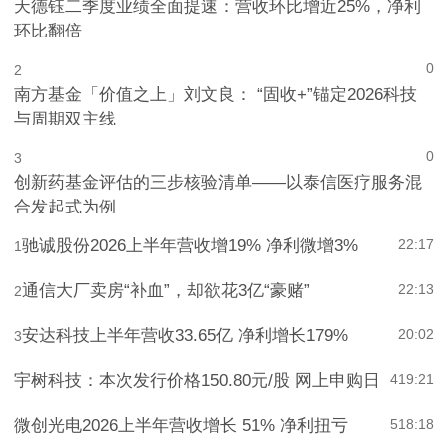
天德钰二季度业绩全面提速：营收环比增近25%，净利
环比翻倍
0
2
南方基金「价值之上」刘文良： “固收+”锚定2026科技
与周期双主线
0
3
创新药基金评估的三步核验清单——以泰信医疗服务混
合发起式为例
驰诚股份2026上半年营收增19% 净利微增3%
22:17
1
通信大厂卖房“补血”，却欲花3亿“豪赌”
22:13
2
安达科技上半年营收33.65亿 净利增长179%
20:02
3
宇树科技：本次发行价格150.80元/股 网上申购日
4
19:21
微创光电2026上半年营收增长 51% 净利扭亏
5
18:18