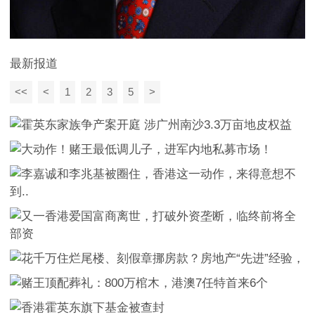
最新报道
<<
<
1
2
3
5
>