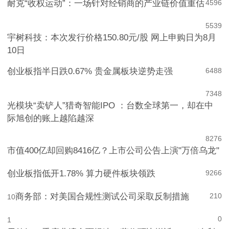
耐克“收权运动”：一场针对经销商的产业链价值重估
4
596
5
539
宇树科技：本次发行价格150.80元/股 网上申购日为8月
10日
创业板指半日跌0.67% 贵金属板块逆势走强
6
488
7
348
光模块“卖铲人”猎奇智能IPO ：台数全球第一，却在中
际旭创的账上越陷越深
8
276
市值400亿却回购8416亿？上市公司公告上演"万倍乌龙"
创业板指低开1.78% 算力硬件板块领跌
9
266
商务部：对美国合规性测试公司采取反制措施
210
10
0
1