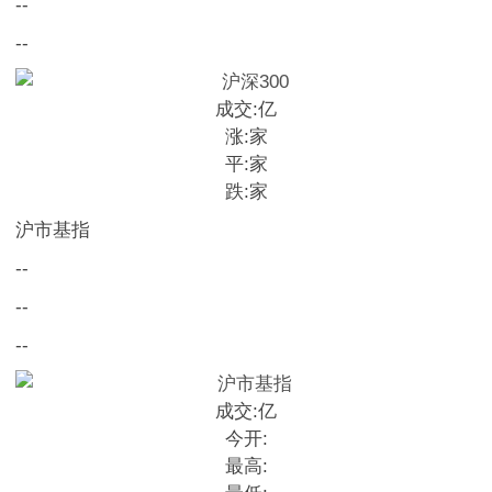
--
--
成交:
亿
涨:
家
平:
家
跌:
家
沪市基指
--
--
--
成交:
亿
今开:
最高: