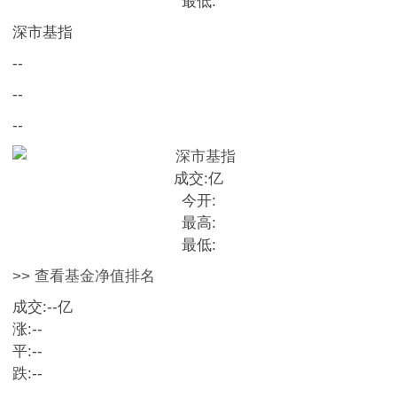
最低:
深市基指
--
--
--
成交:
亿
今开:
最高:
最低:
>> 查看基金净值排名
成交:
--
亿
涨:
--
平:
--
跌:
--