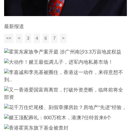
最新报道
<<
<
3
4
6
7
>