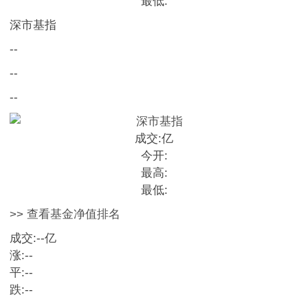
最低:
深市基指
--
--
--
成交:
亿
今开:
最高:
最低:
>> 查看基金净值排名
成交:
--
亿
涨:
--
平:
--
跌:
--