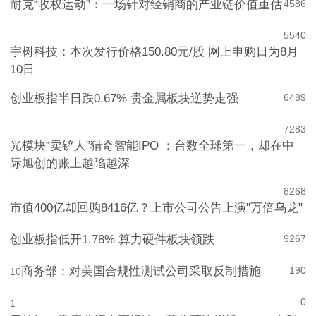
耐克“收权运动”：一场针对经销商的产业链价值重估
4
586
5
540
宇树科技：本次发行价格150.80元/股 网上申购日为8月
10日
创业板指半日跌0.67% 贵金属板块逆势走强
6
489
7
283
光模块“卖铲人”猎奇智能IPO ：台数全球第一，却在中
际旭创的账上越陷越深
8
268
市值400亿却回购8416亿？上市公司公告上演"万倍乌龙"
创业板指低开1.78% 算力硬件板块领跌
9
267
商务部：对美国合规性测试公司采取反制措施
190
10
0
1