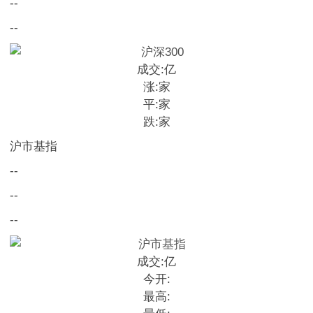
--
--
成交:
亿
涨:
家
平:
家
跌:
家
沪市基指
--
--
--
成交:
亿
今开:
最高: