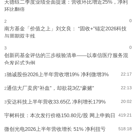
天德钰二季度业绩全面提速：营收环比增近25%，净利
环比翻倍
0
2
南方基金「价值之上」刘文良： “固收+”锚定2026科技
与周期双主线
0
3
创新药基金评估的三步核验清单——以泰信医疗服务混
合发起式为例
驰诚股份2026上半年营收增19% 净利微增3%
22:17
1
通信大厂卖房“补血”，却欲花3亿“豪赌”
22:13
2
安达科技上半年营收33.65亿 净利增长179%
20:02
3
宇树科技：本次发行价格150.80元/股 网上申购日
4
19:21
微创光电2026上半年营收增长 51% 净利扭亏
5
18:18