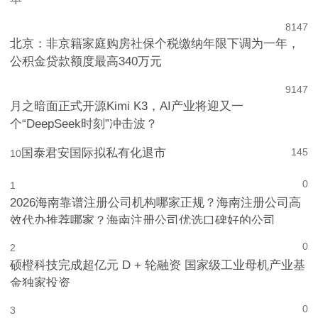
8
147
北京：非京籍家庭购房社保个税缴纳年限下调为一年，
公积金贷款额度最高340万元
9
147
月之暗面正式开源Kimi K3，AI产业将迎又一
个“DeepSeek时刻”冲击波？
国泰君安国际拟私有化退市
145
10
0
1
2026海南靠谱注册公司机构哪家正规？海南注册公司高
效代办推荐哪家？海南注册公司优选口碑好的公司
0
2
硕橙科技完成超亿元 D + 轮融资 国家级工业母机产业基
金独家投资
0
3