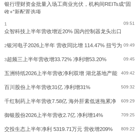
银行理财资金批量入场工商业光伏，机构间REITs成“固
收+”新配置选项
09:51
1
众智科技上半年营收增近20% 国内控制器龙头出口
银河电子2026上半年 营收同比增 114.47% 扭亏为
09:49
2
超频三上半年营收增33.72% 净利增53.20%
09:45
3
五洲特纸2026上半年营收净利双增 湖北基地产能
4
09:42
百川股份上半年营收31亿 净利增31%
5
09:32
千红制药上半年营收7.58亿 海外肝素低迷拖累净
6
09:29
御银股份2026上半年营收2.7亿 净利增14%
7
09:25
交投生态上半年净利 5319.71万元 营收增209%
8
09:22