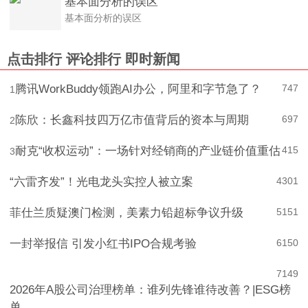
基本面分析的误区
基本面分析的误区
点击排行
评论排行
即时新闻
腾讯WorkBuddy领跑AI办公，阿里和字节急了？
747
1
陈欣：长鑫科技四万亿市值背后的资本与周期
697
2
耐克“收权运动”：一场针对经销商的产业链价值重估
415
3
“六雷齐发”！光电龙头实控人被立案
4
301
菲仕兰质疑澳门检测，美素力铅超标争议升级
5
151
一封举报信 引发小红书IPO合规考验
6
150
7
149
2026年A股公司治理榜单：谁列先锋谁待改善？|ESG榜
单