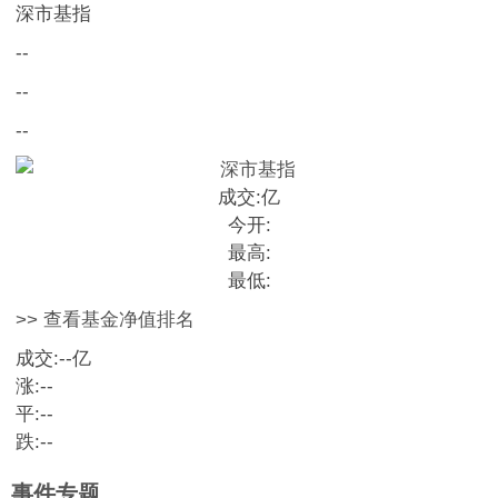
深市基指
--
--
--
成交:
亿
今开:
最高:
最低:
>> 查看基金净值排名
成交:
--
亿
涨:
--
平:
--
跌:
--
事件专题