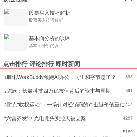
更多
财经视频
股票买入技巧解析
股票买入技巧解析
基本面分析的误区
基本面分析的误区
点击排行
评论排行
即时新闻
腾讯WorkBuddy领跑AI办公，阿里和字节急了？
898
1
陈欣：长鑫科技四万亿市值背后的资本与周期
691
2
耐克“收权运动”：一场针对经销商的产业链价值重估
414
3
“六雷齐发”！光电龙头实控人被立案
4
287
5
189