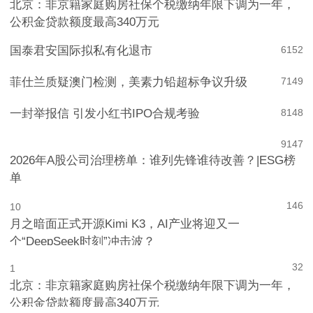
北京：非京籍家庭购房社保个税缴纳年限下调为一年，
公积金贷款额度最高340万元
国泰君安国际拟私有化退市
6
152
菲仕兰质疑澳门检测，美素力铅超标争议升级
7
149
一封举报信 引发小红书IPO合规考验
8
148
9
147
2026年A股公司治理榜单：谁列先锋谁待改善？|ESG榜
单
146
10
月之暗面正式开源Kimi K3，AI产业将迎又一
个“DeepSeek时刻”冲击波？
32
1
北京：非京籍家庭购房社保个税缴纳年限下调为一年，