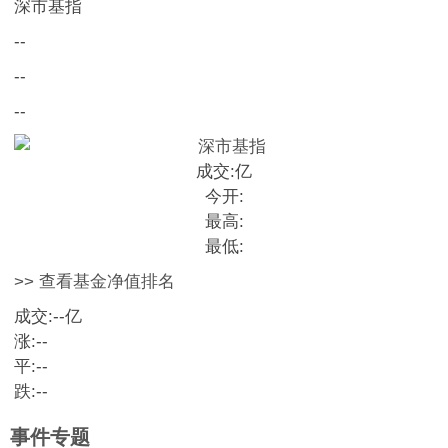
深市基指
--
--
--
成交:
亿
今开:
最高:
最低:
>> 查看基金净值排名
成交:
--
亿
涨:
--
平:
--
跌:
--
事件专题