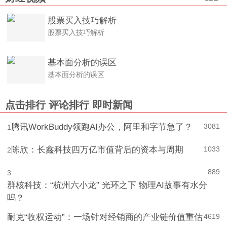
更多
财经视频
股票买入技巧解析
股票买入技巧解析
基本面分析的误区
基本面分析的误区
点击排行
评论排行
即时新闻
腾讯WorkBuddy领跑AI办公，阿里和字节急了？
3081
1
陈欣：长鑫科技四万亿市值背后的资本与周期
1033
2
889
3
群核科技：“杭州六小龙” 光环之下 物理AI故事有水分
吗？
4
619