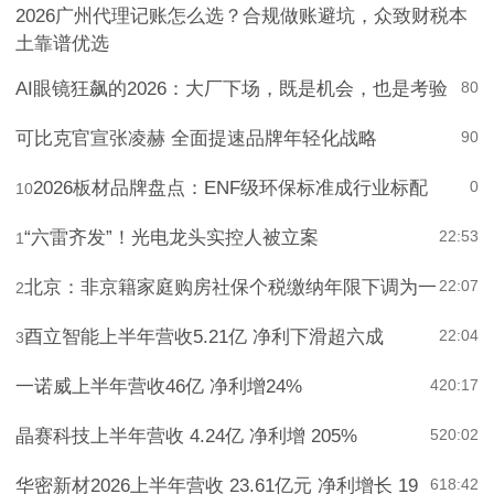
7
0
2026广州代理记账怎么选？合规做账避坑，众致财税本
土靠谱优选
AI眼镜狂飙的2026：大厂下场，既是机会，也是考验
8
0
可比克官宣张凌赫 全面提速品牌年轻化战略
9
0
2026板材品牌盘点：ENF级环保标准成行业标配
0
10
“六雷齐发”！光电龙头实控人被立案
22:53
1
北京：非京籍家庭购房社保个税缴纳年限下调为一
22:07
2
酉立智能上半年营收5.21亿 净利下滑超六成
22:04
3
一诺威上半年营收46亿 净利增24%
4
20:17
晶赛科技上半年营收 4.24亿 净利增 205%
5
20:02