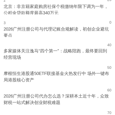
26
2
北京：非京籍家庭购房社保个税缴纳年限下调为一年，
公积金贷款额度最高340万元
0
3
2026广州注册公司与代理记账合规解读，初创企业避坑
要点
4
0
多家媒体关注逸马“四个第一”：战略陪跑，最终要回到
经营现场
5
0
摩根恒生港股通50ETF联接基金火热发行中 场外一键布
局港股核心资产
6
0
2026广州注册公司代办怎么选？深耕本土近十年，众致
财税一站式解决创业财税难题