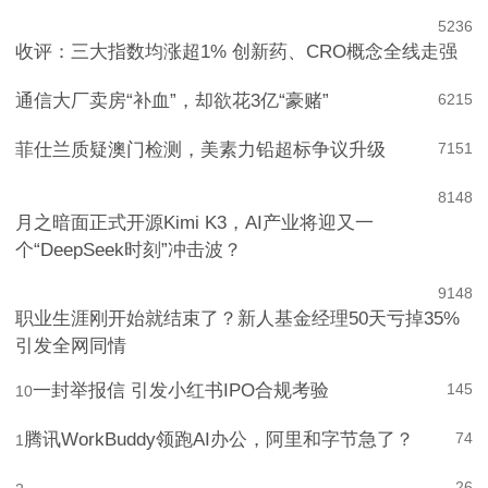
耐克“收权运动”：一场针对经销商的产业链价值重估
5
236
收评：三大指数均涨超1% 创新药、CRO概念全线走强
通信大厂卖房“补血”，却欲花3亿“豪赌”
6
215
菲仕兰质疑澳门检测，美素力铅超标争议升级
7
151
8
148
月之暗面正式开源Kimi K3，AI产业将迎又一
个“DeepSeek时刻”冲击波？
9
148
职业生涯刚开始就结束了？新人基金经理50天亏掉35%
引发全网同情
一封举报信 引发小红书IPO合规考验
145
10
腾讯WorkBuddy领跑AI办公，阿里和字节急了？
74
1