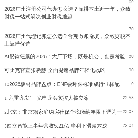
6
0
2026广州注册公司代办怎么选？深耕本土近十年，众致
财税一站式解决创业财税难题
7
0
2026广州代理记账怎么选？合规做账避坑，众致财税本
土靠谱优选
AI眼镜狂飙的2026：大厂下场，既是机会，也是考验
8
0
可比克官宣张凌赫 全面提速品牌年轻化战略
9
0
2026板材品牌盘点：ENF级环保标准成行业标配
0
10
“六雷齐发”！光电龙头实控人被立案
22:53
1
北京：非京籍家庭购房社保个税缴纳年限下调为一
22:07
2
酉立智能上半年营收5.21亿 净利下滑超六成
22:04
3