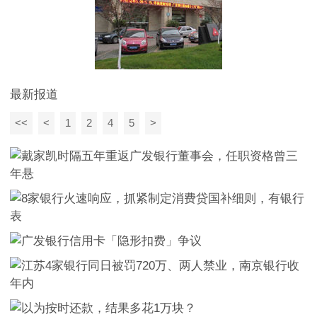
最新报道
<<
<
1
2
4
5
>