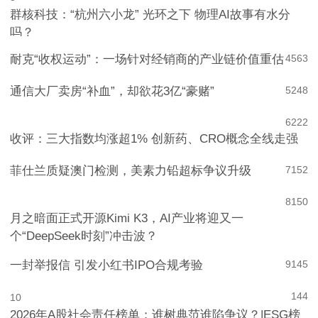
966
3
群核科技：“杭州六小龙” 光环之下 物理AI故事有水分
吗？
耐克“收权运动”：一场针对经销商的产业链价值重估
4
563
通信大厂卖房“补血”，却欲花3亿“豪赌”
5
248
6
222
收评：三大指数均涨超1% 创新药、CRO概念全线走强
菲仕兰质疑澳门检测，美素力铅超标争议升级
7
152
8
150
月之暗面正式开源Kimi K3，AI产业将迎又一
个“DeepSeek时刻”冲击波？
一封举报信 引发小红书IPO合规考验
9
145
144
10