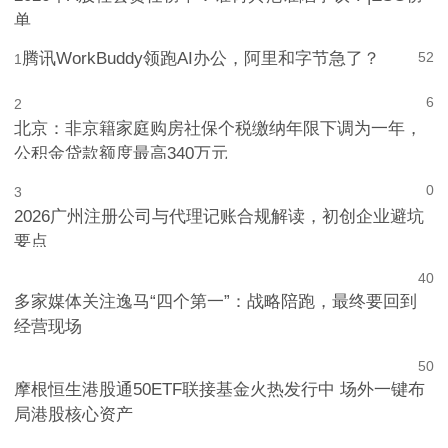
2026年A股社会责任榜单：谁树典范谁陷争议？|ESG榜
单
腾讯WorkBuddy领跑AI办公，阿里和字节急了？
52
1
6
2
北京：非京籍家庭购房社保个税缴纳年限下调为一年，
公积金贷款额度最高340万元
0
3
2026广州注册公司与代理记账合规解读，初创企业避坑
要点
4
0
多家媒体关注逸马“四个第一”：战略陪跑，最终要回到
经营现场
5
0
摩根恒生港股通50ETF联接基金火热发行中 场外一键布
局港股核心资产