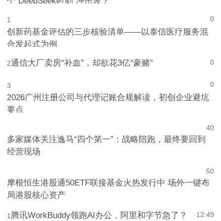
个“DeepSeek时刻”冲击波？
0
1
创新药基金评估的三步核验清单——以泰信医疗服务混
合发起式为例
通信大厂卖房“补血”，却欲花3亿“豪赌”
0
2
0
3
2026广州注册公司与代理记账合规解读，初创企业避坑
要点
4
0
多家媒体关注逸马“四个第一”：战略陪跑，最终要回到
经营现场
5
0
摩根恒生港股通50ETF联接基金火热发行中 场外一键布
局港股核心资产
腾讯WorkBuddy领跑AI办公，阿里和字节急了？
12:49
1