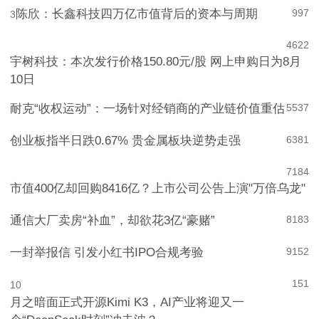
陈欣：长鑫科技四万亿市值背后的资本与周期
997
3
4
622
宇树科技：本次发行价格150.80元/股 网上申购日为8月
10日
耐克“收权运动”：一场针对经销商的产业链价值重估
5
537
创业板指半日跌0.67% 贵金属板块逆势走强
6
381
7
184
市值400亿却回购8416亿？上市公司公告上演"万倍乌龙"
通信大厂卖房“补血”，却欲花3亿“豪赌”
8
183
一封举报信 引发小红书IPO合规考验
9
152
151
10
月之暗面正式开源Kimi K3，AI产业将迎又一