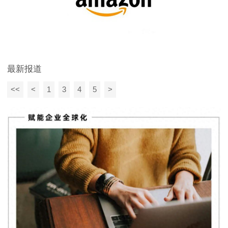
最新报道
<<
<
1
3
4
5
>