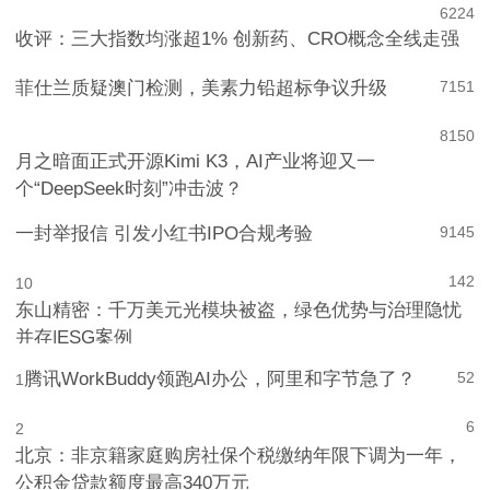
6
224
收评：三大指数均涨超1% 创新药、CRO概念全线走强
菲仕兰质疑澳门检测，美素力铅超标争议升级
7
151
8
150
月之暗面正式开源Kimi K3，AI产业将迎又一
个“DeepSeek时刻”冲击波？
一封举报信 引发小红书IPO合规考验
9
145
142
10
东山精密：千万美元光模块被盗，绿色优势与治理隐忧
并存|ESG案例
腾讯WorkBuddy领跑AI办公，阿里和字节急了？
52
1
6
2
北京：非京籍家庭购房社保个税缴纳年限下调为一年，