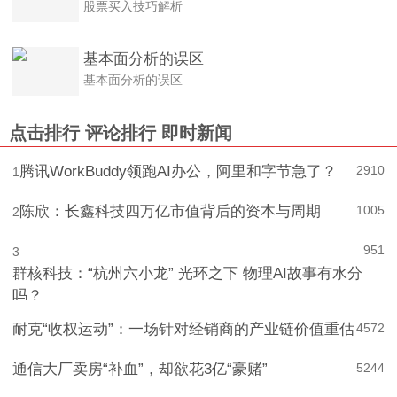
股票买入技巧解析
基本面分析的误区
基本面分析的误区
点击排行
评论排行
即时新闻
腾讯WorkBuddy领跑AI办公，阿里和字节急了？
2910
1
陈欣：长鑫科技四万亿市值背后的资本与周期
1005
2
951
3
群核科技：“杭州六小龙” 光环之下 物理AI故事有水分
吗？
耐克“收权运动”：一场针对经销商的产业链价值重估
4
572
通信大厂卖房“补血”，却欲花3亿“豪赌”
5
244