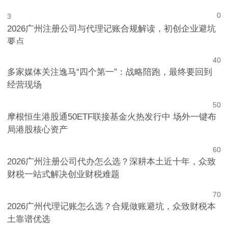
公积金贷款额度最高340万元
0
3
2026广州注册公司与代理记账合规解读，初创企业避坑
要点
4
0
多家媒体关注逸马“四个第一”：战略陪跑，最终要回到
经营现场
5
0
摩根恒生港股通50ETF联接基金火热发行中 场外一键布
局港股核心资产
6
0
2026广州注册公司代办怎么选？深耕本土近十年，众致
财税一站式解决创业财税难题
7
0
2026广州代理记账怎么选？合规做账避坑，众致财税本
土靠谱优选