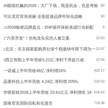
AI眼镜狂飙的2026：大厂下场，既是机会，也是考验
8
0
可比克官宣张凌赫 全面提速品牌年轻化战略
9
0
2026板材品牌盘点：ENF级环保标准成行业标配
0
10
“六雷齐发”！光电龙头实控人被立案
22:53
1
北京：非京籍家庭购房社保个税缴纳年限下调为一
22:07
2
酉立智能上半年营收5.21亿 净利下滑超六成
22:04
3
一诺威上半年营收46亿 净利增24%
4
20:17
晶赛科技上半年营收 4.24亿 净利增 205%
5
20:02
华密新材2026上半年营收 23.61亿元 净利增长 19
6
18:42
国泰君安国际拟私有化退市
7
18:36