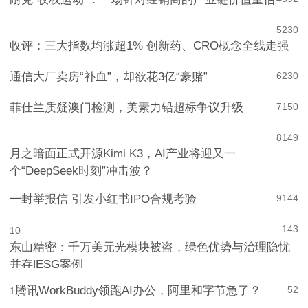
耐克“收权运动”：一场针对经销商的产业链价值重估
4
592
5
230
收评：三大指数均涨超1% 创新药、CRO概念全线走强
通信大厂卖房“补血”，却欲花3亿“豪赌”
6
230
菲仕兰质疑澳门检测，美素力铅超标争议升级
7
150
8
149
月之暗面正式开源Kimi K3，AI产业将迎又一
个“DeepSeek时刻”冲击波？
一封举报信 引发小红书IPO合规考验
9
144
143
10
东山精密：千万美元光模块被盗，绿色优势与治理隐忧
并存|ESG案例
腾讯WorkBuddy领跑AI办公，阿里和字节急了？
52