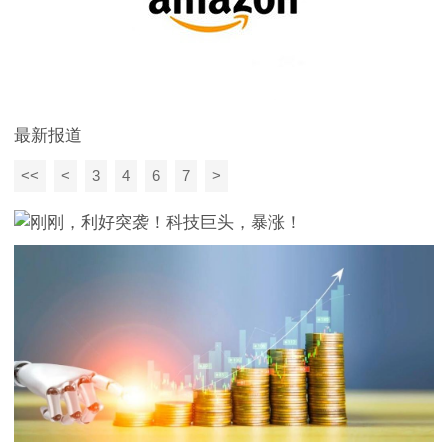
最新报道
<<
<
3
4
6
7
>