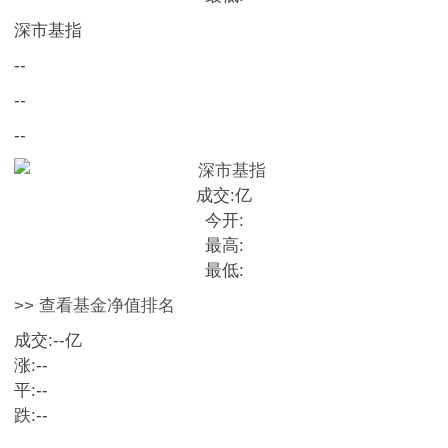
深市基指
--
--
--
成交:
亿
今开:
最高:
最低:
>> 查看基金净值排名
成交:
--
亿
涨:
--
平:
--
跌:
--