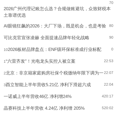
7
0
2026广州代理记账怎么选？合规做账避坑，众致财税本
土靠谱优选
AI眼镜狂飙的2026：大厂下场，既是机会，也是考验
8
0
可比克官宣张凌赫 全面提速品牌年轻化战略
9
0
2026板材品牌盘点：ENF级环保标准成行业标配
0
10
“六雷齐发”！光电龙头实控人被立案
22:53
1
北京：非京籍家庭购房社保个税缴纳年限下调为一
22:07
2
酉立智能上半年营收5.21亿 净利下滑超六成
22:04
3
一诺威上半年营收46亿 净利增24%
4
20:17
晶赛科技上半年营收 4.24亿 净利增 205%
5
20:02