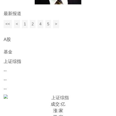
最新报道
<<
<
1
2
4
5
>
A股
基金
上证综指
--
--
--
成交:
亿
涨:
家