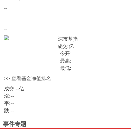
--
--
--
成交:
亿
今开:
最高:
最低:
>> 查看基金净值排名
成交:
--
亿
涨:
--
平:
--
跌:
--
事件专题