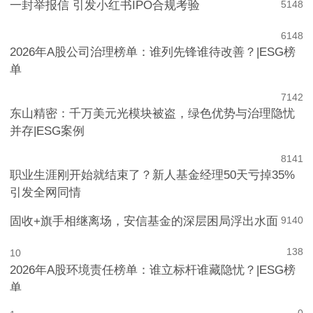
一封举报信 引发小红书IPO合规考验
5
148
6
148
2026年A股公司治理榜单：谁列先锋谁待改善？|ESG榜
单
7
142
东山精密：千万美元光模块被盗，绿色优势与治理隐忧
并存|ESG案例
8
141
职业生涯刚开始就结束了？新人基金经理50天亏掉35%
引发全网同情
固收+旗手相继离场，安信基金的深层困局浮出水面
9
140
138
10
2026年A股环境责任榜单：谁立标杆谁藏隐忧？|ESG榜
单