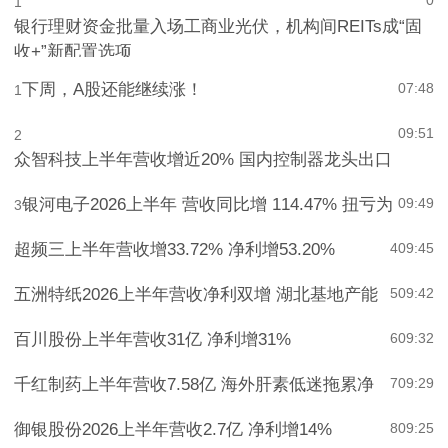
0
1
银行理财资金批量入场工商业光伏，机构间REITs成“固
收+”新配置选项
下周，A股还能继续涨！
07:48
1
09:51
2
众智科技上半年营收增近20% 国内控制器龙头出口
银河电子2026上半年 营收同比增 114.47% 扭亏为
09:49
3
超频三上半年营收增33.72% 净利增53.20%
4
09:45
五洲特纸2026上半年营收净利双增 湖北基地产能
5
09:42
百川股份上半年营收31亿 净利增31%
6
09:32
千红制药上半年营收7.58亿 海外肝素低迷拖累净
7
09:29
御银股份2026上半年营收2.7亿 净利增14%
8
09:25