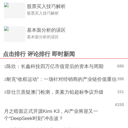
股票买入技巧解析
股票买入技巧解析
基本面分析的误区
基本面分析的误区
点击排行
评论排行
即时新闻
陈欣：长鑫科技四万亿市值背后的资本与周期
686
1
耐克“收权运动”：一场针对经销商的产业链价值重估
396
2
菲仕兰质疑澳门检测，美素力铅超标争议升级
151
3
4
150
月之暗面正式开源Kimi K3，AI产业将迎又一
个“DeepSeek时刻”冲击波？