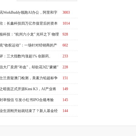
讯WorkBuddy领跑AI办公，阿里和字
3003
急了？
欣：长鑫科技四万亿市值背后的资本
1014
周期
核科技：“杭州六小龙” 光环之下 物理
928
I故事有水分吗？
克“收权运动”：一场针对经销商的产
602
链价值重估
评：三大指数均涨超1% 创新药、
233
RO概念全线走强
信大厂卖房“补血”，却欲花3亿“豪赌”
228
仕兰质疑澳门检测，美素力铅超标争
151
升级
之暗面正式开源Kimi K3，AI产业将
149
又一个“DeepSeek时刻”冲击波？
封举报信 引发小红书IPO合规考验
145
业生涯刚开始就结束了？新人基金经
144
50天亏掉35%引发全网同情