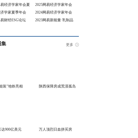
5网易经济学家年会夏
2025网易经济学家年会
4经济学家夏季年会
2024网易经济学家年会
坛
3网易财经ESG论坛
2023网易新能量·乳制品
行业峰会
图集
更多
能装"地铁亮相
陕西保障房成荒漠孤岛
达900亿美元
万人顶烈日血拼买房