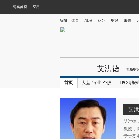
网易首页
应用
新闻
体育
NBA
娱乐
财经
股票
艾洪德
网易财
首页
大盘
行业
个股
IPO情报
艾
艾洪德
教授，
学党委