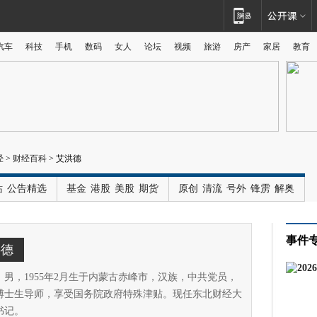
汽车
科技
手机
数码
女人
论坛
视频
旅游
房产
家居
教育
广告
经
>
财经百科
>
艾洪德
站
公告精选
基金
港股
美股
期货
原创
清流
号外
锋雳
解奥
事件
洪德
，男，1955年2月生于内蒙古赤峰市，汉族，中共党员，
博士生导师，享受国务院政府特殊津贴。现任东北财经大
书记。