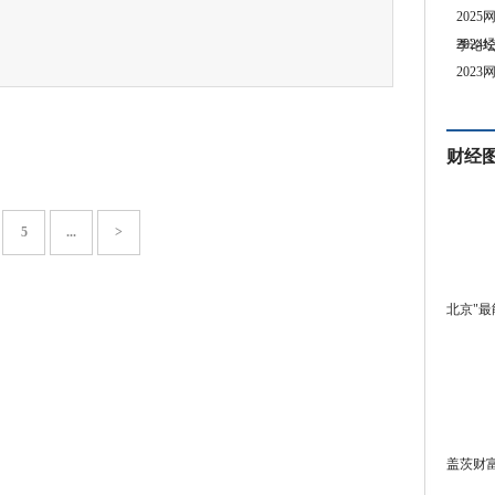
202
202
季论
202
财经
5
...
>
北京"最
盖茨财富