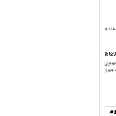
老人1.
财经
股票买
点