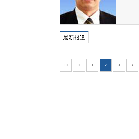
最新报道
<<
<
1
2
3
4