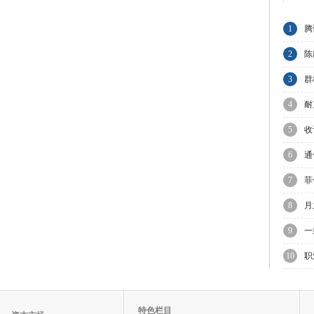
1
腾
节
2
陈
与
3
群
A
4
耐
业
5
收
C
6
通
7
菲
议
8
月
迎
9
一
10
职
理
特色栏目