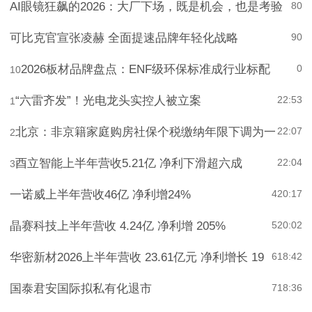
AI眼镜狂飙的2026：大厂下场，既是机会，也是考验
8
0
可比克官宣张凌赫 全面提速品牌年轻化战略
9
0
2026板材品牌盘点：ENF级环保标准成行业标配
0
10
“六雷齐发”！光电龙头实控人被立案
22:53
1
北京：非京籍家庭购房社保个税缴纳年限下调为一
22:07
2
酉立智能上半年营收5.21亿 净利下滑超六成
22:04
3
一诺威上半年营收46亿 净利增24%
4
20:17
晶赛科技上半年营收 4.24亿 净利增 205%
5
20:02
华密新材2026上半年营收 23.61亿元 净利增长 19
6
18:42
国泰君安国际拟私有化退市
7
18:36