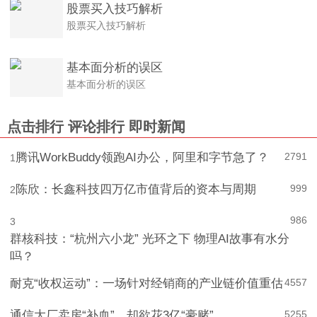
股票买入技巧解析
股票买入技巧解析
基本面分析的误区
基本面分析的误区
点击排行
评论排行
即时新闻
腾讯WorkBuddy领跑AI办公，阿里和字节急了？
2791
1
陈欣：长鑫科技四万亿市值背后的资本与周期
999
2
986
3
群核科技：“杭州六小龙” 光环之下 物理AI故事有水分
吗？
耐克“收权运动”：一场针对经销商的产业链价值重估
4
557