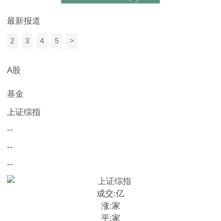
最新报道
2
3
4
5
>
A股
基金
上证综指
--
--
--
成交:
亿
涨:
家
平:
家