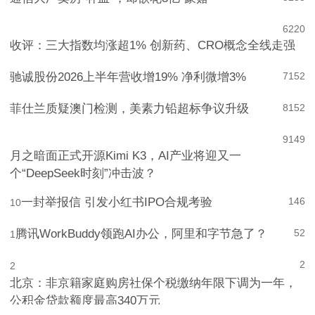
通信大厂卖房“补血”，却欲花3亿“豪赌”
5
255
6
220
收评：三大指数均涨超1% 创新药、CRO概念全线走强
驰诚股份2026上半年营收增19% 净利微增3%
7
152
菲仕兰质疑澳门检测，美素力铅超标争议升级
8
152
9
149
月之暗面正式开源Kimi K3，AI产业将迎又一
个“DeepSeek时刻”冲击波？
一封举报信 引发小红书IPO合规考验
146
10
腾讯WorkBuddy领跑AI办公，阿里和字节急了？
52
1
2
2
北京：非京籍家庭购房社保个税缴纳年限下调为一年，
公积金贷款额度最高340万元