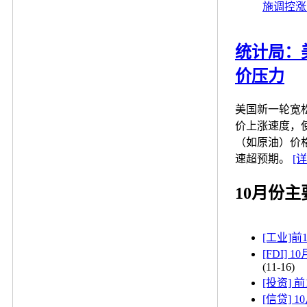
施调控涨
统计局：
价压力
美国新一轮宽
价上涨速度，
（如原油）价格
速超预期。
[详
10月份
[工业]前
[FDI]
(11-16)
[投资] 
[信贷] 