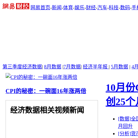
网易首页
-
新闻
-
体育
-
娱乐
-
财经
-
汽车
-
科技
-
数码
-
手
第三季度经济数据
|
8月数据
|
7月数据
|
经济半年报
|
5月数据
|
4
10月份
CPI的秘密：一碗面16年涨两倍
创25
经济数据相关视频新闻
[数据]
月回升
[分析]