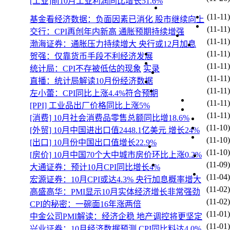
[工业]前10月工业利润同比增长51.6%
(11-11)
基金看经济数据：负面因素已消化 股市继续向上
(11-11)
交行：CPI再创年内新高 通胀预期持续增强
(11-11)
渤海证券：通胀压力持续增大 央行或12月加息
(11-11)
贺强：仅靠货币手段不利经济发展
(11-11)
统计局：CPI不存被低估的现象
实录
(11-11)
直播：统计局解读10月份经济数据
(11-11)
左小蕾：CPI同比上涨4.4%符合预期
(11-11)
[PPI] 工业品出厂价格同比上涨5%
(11-11)
[消费] 10月社会消费品零售总额同比增18.6%
(11-10)
[外贸] 10月中国进出口值2448.1亿美元 增长24%
(11-10)
[出口] 10月份中国出口值增长22.9%
(11-10)
[房价] 10月中国70个大中城市房价环比上涨0.2%
(11-09)
大通证券：预计10月CPI同比增长4%
(11-04)
宏源证券：10月CPI或达4.3% 央行加息概率增大
(11-02)
高盛高华：PMI显示10月实体经济增长非常强劲
(11-02)
CPI的秘密：一碗面16年涨两倍
(11-01)
中金公司PMI解读：经济企稳 地产调控将更坚定
(11-01)
兴业证券：10月经济数据预测 CPI同比料达4.0%