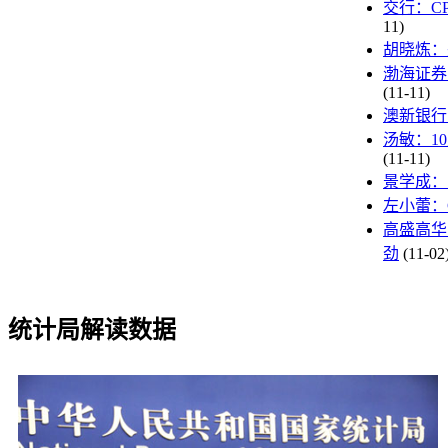
交行：C
11)
胡晓炼：
渤海证券
(11-11)
澳新银行
汤敏：10
(11-11)
景学成：
左小蕾：
高盛高华
劲
(11-02
统计局解读数据