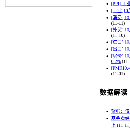
[PPI]
[工业]1
[消费] 
(11-11)
[外贸] 
(11-10)
[进口] 
[出口] 
[房价]
0.2%
(11-
[PMI]
(11-01)
数据解读
贺强：仅
基金看经
上
(11-11