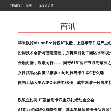
网易首页
应用
无障碍浏览
商讯
苹果砍掉VisionPro转投AI眼镜，上游零部件迎产业
协同技术创新与智慧管控，胜科赋能化工园区水环境
金融向善，温暖同行——“国寿616”客户节点亮帮扶
女性抗氧化保健品推荐：葡萄籽与维生素C怎么选
微构工场入围WIPO全球奖33强，成中国唯一环境类
政银企协同 广发信用卡四重好礼燃动金交会
AI算力点燃碳化硅新引擎，基本半导体精准卡位新风