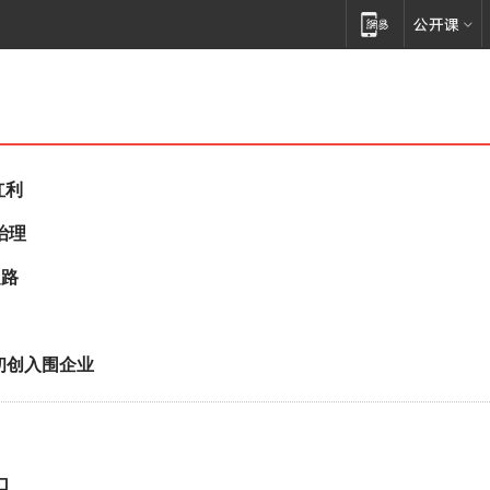
红利
治理
之路
初创入围企业
口