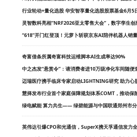
行业轮动+量化选股 华安智享量化选股股票基金6月5
灵智数科亮相“NRF2026亚太零售大会”，数字孪生
“618”开门红登顶！元萝卜斩获京东AI陪伴机器人销
奇富借条所属奇富科技运维脚本AI生成率达90%
中之杰发“悬赏令”：请消费者进10万级净化车间随便
迈瑞医疗携手临床专家启动LIGHTNING研究 助力
慧择发布行业首个家庭保障规划体系COMT，推动保
绿电赋能 算力共生—— 绿碧能源与中国联通郑州市
英伟达引爆CPO和光通信，SuperX携天孚通信发力