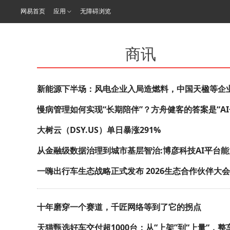
网易首页
应用
无障碍浏览
商讯
新能源下半场：风电企业入局造燃料，中国天楹等企
慢病管理如何实现“长期陪伴”？方舟健客的答案是“AI+
大树云（DSY.US）单日暴涨291%
从金融级数据治理到城市基层智治:博彦科技AI平台
一嗨出行车生态战略正式发布 2026生态合作伙伴大
十年磨穿一个赛道，千匠网络等到了它的拐点
天猫甄选好车交付超1000台：从“上架”到“上量“，