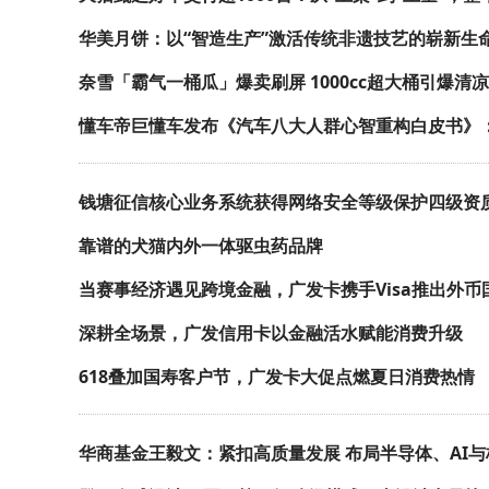
华美月饼：以“智造生产”激活传统非遗技艺的崭新生
奈雪「霸气一桶瓜」爆卖刷屏 1000cc超大桶引爆清
懂车帝巨懂车发布《汽车八大人群心智重构白皮书》
钱塘征信核心业务系统获得网络安全等级保护四级资
靠谱的犬猫内外一体驱虫药品牌
当赛事经济遇见跨境金融，广发卡携手Visa推出外币
深耕全场景，广发信用卡以金融活水赋能消费升级
618叠加国寿客户节，广发卡大促点燃夏日消费热情
华商基金王毅文：紧扣高质量发展 布局半导体、AI