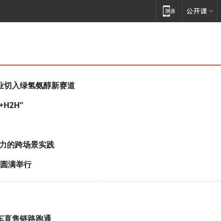
业切入绿氢氨醇新赛道
H2H”
能力的跨场景实践
会圆满举行
整车直售链路跑通