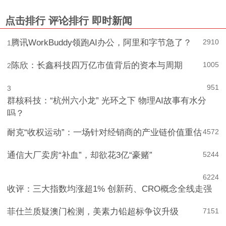
点击排行
评论排行
即时新闻
腾讯WorkBuddy领跑AI办公，阿里和字节急了？
2910
1
陈欣：长鑫科技四万亿市值背后的资本与周期
1005
2
951
3
群核科技：“杭州六小龙” 光环之下 物理AI故事有水分
吗？
耐克“收权运动”：一场针对经销商的产业链价值重估
4
572
通信大厂卖房“补血”，却欲花3亿“豪赌”
5
244
6
224
收评：三大指数均涨超1% 创新药、CRO概念全线走强
菲仕兰质疑澳门检测，美素力铅超标争议升级
7
151