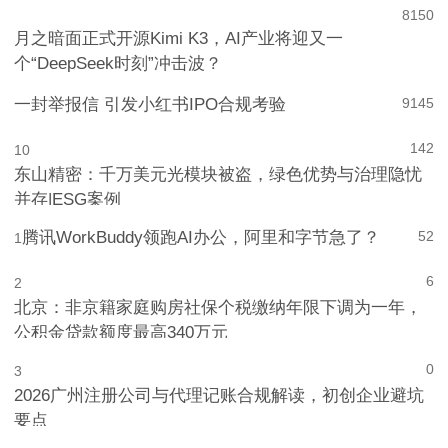
8
150
月之暗面正式开源Kimi K3，AI产业将迎又一
个“DeepSeek时刻”冲击波？
一封举报信 引发小红书IPO合规考验
9
145
142
10
东山精密：千万美元光模块被盗，绿色优势与治理隐忧
并存|ESG案例
腾讯WorkBuddy领跑AI办公，阿里和字节急了？
52
1
6
2
北京：非京籍家庭购房社保个税缴纳年限下调为一年，
公积金贷款额度最高340万元
0
3
2026广州注册公司与代理记账合规解读，初创企业避坑
要点