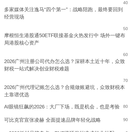
4
0
多家媒体关注逸马“四个第一”：战略陪跑，最终要回到
经营现场
5
0
摩根恒生港股通50ETF联接基金火热发行中 场外一键布
局港股核心资产
6
0
2026广州注册公司代办怎么选？深耕本土近十年，众致
财税一站式解决创业财税难题
7
0
2026广州代理记账怎么选？合规做账避坑，众致财税本
土靠谱优选
AI眼镜狂飙的2026：大厂下场，既是机会，也是考验
8
0
可比克官宣张凌赫 全面提速品牌年轻化战略
9
0