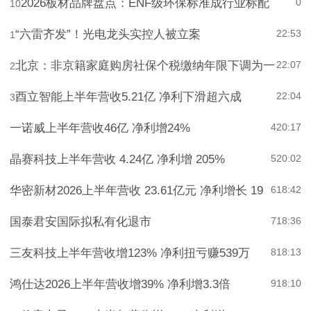
2026板材品牌盘点：ENF级环保标准成行业标配
0
10
“六雷齐发”！光电龙头实控人被立案
22:53
1
北京：非京籍家庭购房社保个税缴纳年限下调为一
22:07
2
酉立智能上半年营收5.21亿 净利下滑超六成
22:04
3
一诺威上半年营收46亿 净利增24%
4
20:17
晶赛科技上半年营收 4.24亿 净利增 205%
5
20:02
华密新材2026上半年营收 23.61亿元 净利增长 19
6
18:42
国泰君安国际拟私有化退市
7
18:36
三友科技上半年营收增123% 净利扭亏赚539万
8
18:13
鸿仕达2026上半年营收增39% 净利增3.3倍
9
18:10