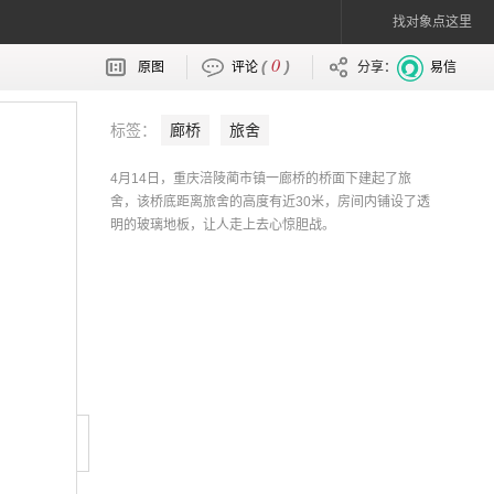
找对象点这里
0
(
)
原图
评论
分享：
易信
标签：
廊桥
旅舍
4月14日，重庆涪陵蔺市镇一廊桥的桥面下建起了旅
舍，该桥底距离旅舍的高度有近30米，房间内铺设了透
明的玻璃地板，让人走上去心惊胆战。