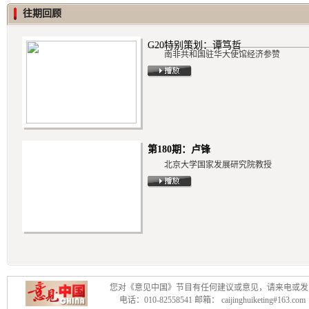
为，“但是投行确实是我们注重
往期回顾
在，大家太急躁，太想赚快钱。
G20特别策划：谭笃哲
“比如放几千块钱的款给一个个
南非共和国驻华大使馆经济参赞
民，这种事情我觉得非常兴奋，
时候，我自己也很高兴，觉得很
张化桥对民间高利贷有了新的
第180期：卢锋
北京大学国家发展研究院教授
洗脑的结果。高利贷的利率其实
但是如果政府管制小额贷款的利
进入小额贷款行业，张化桥发
题是，政府对小额贷款有很多歧
化桥呼吁政府放开管制：“我呼
您对《意见中国》节目有任何建议或意见，请来电或发
电话：010-82558541 邮箱： caijinghuiketing#163.