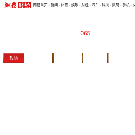
网易首页
-
新闻
-
体育
-
娱乐
-
财经
-
汽车
-
科技
-
数码
-
手机
-
065
视频
本期实录
往期回顾
会客厅
财经首页