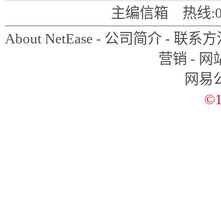
杆，让任何想进来的人都进来，
主编信箱
热线:01
力去扶持微小企业和三农。”
About NetEase
-
公司简介
-
联系方
作为曾经的投行经济学家，张
营销
-
网
为，美债危机应夸大。他看好国
网易
并不看好。他认为，眼下资金紧
©1
作为。
张化桥认为中国已经处在滞涨
要放松，那就回到希腊的路上；
想这样吗？”他建议投资者把钱
以下为访谈实录：
为农民和小企业做实事