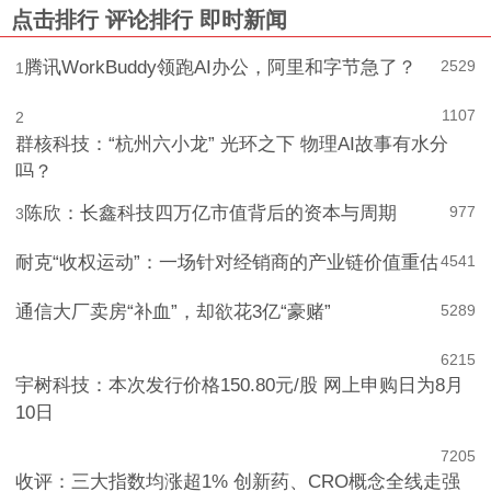
点击排行
评论排行
即时新闻
腾讯WorkBuddy领跑AI办公，阿里和字节急了？
2529
1
1107
2
群核科技：“杭州六小龙” 光环之下 物理AI故事有水分
吗？
陈欣：长鑫科技四万亿市值背后的资本与周期
977
3
耐克“收权运动”：一场针对经销商的产业链价值重估
4
541
通信大厂卖房“补血”，却欲花3亿“豪赌”
5
289
6
215
宇树科技：本次发行价格150.80元/股 网上申购日为8月
10日
7
205
收评：三大指数均涨超1% 创新药、CRO概念全线走强