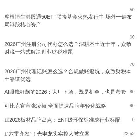
5
0
摩根恒生港股通50ETF联接基金火热发行中 场外一键布
局港股核心资产
6
0
2026广州注册公司代办怎么选？深耕本土近十年，众致
财税一站式解决创业财税难题
7
0
2026广州代理记账怎么选？合规做账避坑，众致财税本
土靠谱优选
AI眼镜狂飙的2026：大厂下场，既是机会，也是考验
8
0
可比克官宣张凌赫 全面提速品牌年轻化战略
9
0
2026板材品牌盘点：ENF级环保标准成行业标配
0
10
“六雷齐发”！光电龙头实控人被立案
22:53
1