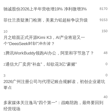
驰诚股份2026上半年营收增19% 净利微增3%
8
170
菲仕兰质疑澳门检测，美素力铅超标争议升级
9
153
150
10
月之暗面正式开源Kimi K3，AI产业将迎又一
个“DeepSeek时刻”冲击波？
腾讯WorkBuddy领跑AI办公，阿里和字节急了？
48
1
通信大厂卖房“补血”，却欲花3亿“豪赌”
0
2
0
3
2026广州注册公司与代理记账合规解读，初创企业避坑
要点
4
0
多家媒体关注逸马“四个第一”：战略陪跑，最终要回到
经营现场