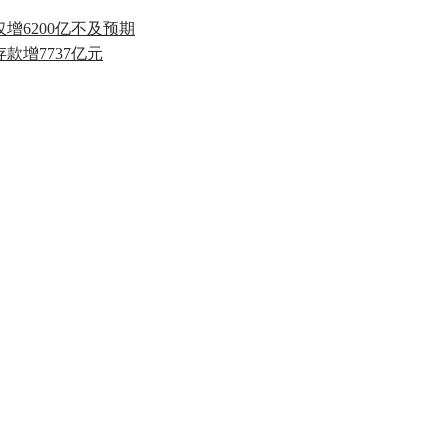
仅增6200亿不及预期
存款增7737亿元