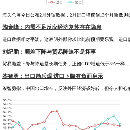
进口
出口
海关总署今日公布2月外贸数据，2月进口增速创13个月新低 顺
陶金峰：内需不足反应经济复苏存在隐患
进口数据相对平淡。这表明外部需求比此前预期要乐观，进口
刘纪鹏：顺差下降与贸易降速不是坏事
贸易顺差下降与降速是长期任务，正如GDP增速低于8%一样
岑智勇：出口趋乐观 进口下降有负面启示
岑智勇指，中国出口增长，反映外围经济或好转，但令人担心
55.6%
54.8%
54.0%
53.1%
52.3%
51.5%
50.6%
49.8%