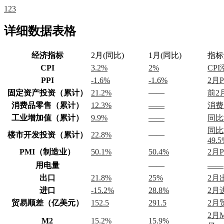
1
2
3
详细数据表格
经济指标
2月(同比)
1月(同比)
指标
CPI
3.2%
2%
CPI
PPI
-1.6%
-1.6%
2月
固定资产投资（累计）
21.2%
——
前2
消费品零售（累计）
12.3%
——
消费
工业增加值（累计）
9.9%
——
同比
同比
楼市开发投资（累计）
22.8%
——
49.5
PMI（制造业）
50.1%
50.4%
2月
用电量
——
——
出口
21.8%
25%
2月
进口
-15.2%
28.8%
2月
贸易顺差（亿美元）
152.5
291.5
2月
2月
M2
15.2%
15.9%