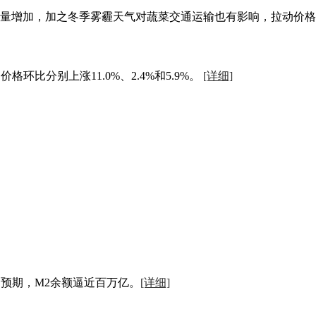
费量增加，加之冬季雾霾天气对蔬菜交通运输也有影响，拉动价
环比分别上涨11.0%、2.4%和5.9%。
[详细]
市场预期，M2余额逼近百万亿。
[详细]