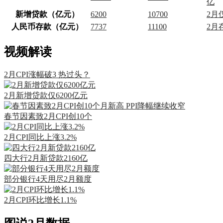
亿
新增贷款（亿元）
6200
10700
2月
人民币存款（亿元）
7737
11100
2月
视频解读
2月CPI涨幅破3 热过头？
2月新增贷款仅6200亿元
春节因素致2月CPI创10个
2月CPI同比上涨3.2%
四大行2月新贷款2160亿
部分银行4天用尽2月额度
2月CPI环比增长1.1%