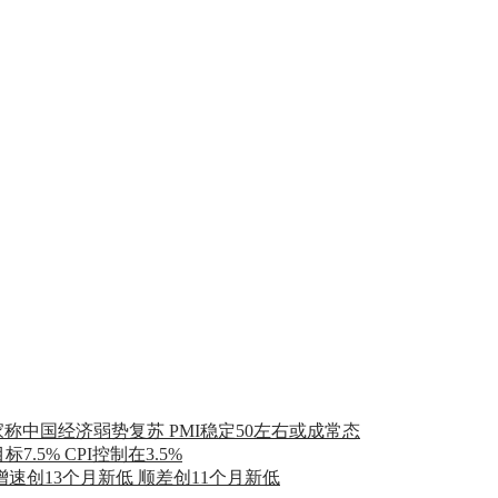
家称中国经济弱势复苏 PMI稳定50左右或成常态
7.5% CPI控制在3.5%
增速创13个月新低 顺差创11个月新低