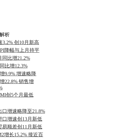
解析
涨3.2% 创10月新高
PPI降幅与上月持平
月同比增21.2%
同比增12.3%
增9.9% 增速略降
增22.8% 销售增
%
PMI创5个月最低
出口增速略降至21.8%
进口增速创13月新低
贸易顺差创11月新低
M2增长15.2% 接近百