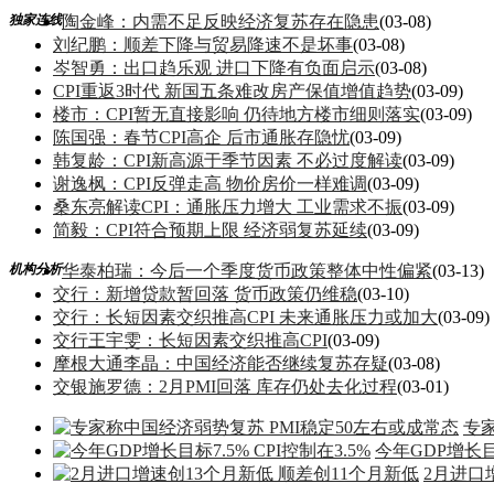
独家连线
陶金峰：内需不足反映经济复苏存在隐患
(03-08)
刘纪鹏：顺差下降与贸易降速不是坏事
(03-08)
岑智勇：出口趋乐观 进口下降有负面启示
(03-08)
CPI重返3时代 新国五条难改房产保值增值趋势
(03-09)
楼市：CPI暂无直接影响 仍待地方楼市细则落实
(03-09)
陈国强：春节CPI高企 后市通胀存隐忧
(03-09)
韩复龄：CPI新高源于季节因素 不必过度解读
(03-09)
谢逸枫：CPI反弹走高 物价房价一样难调
(03-09)
桑东亮解读CPI：通胀压力增大 工业需求不振
(03-09)
简毅：CPI符合预期上限 经济弱复苏延续
(03-09)
机构分析
华泰柏瑞：今后一个季度货币政策整体中性偏紧
(03-13)
交行：新增贷款暂回落 货币政策仍维稳
(03-10)
交行：长短因素交织推高CPI 未来通胀压力或加大
(03-09)
交行王宇雯：长短因素交织推高CPI
(03-09)
摩根大通李晶：中国经济能否继续复苏存疑
(03-08)
交银施罗德：2月PMI回落 库存仍处去化过程
(03-01)
专
今年GDP增长目标
2月进口