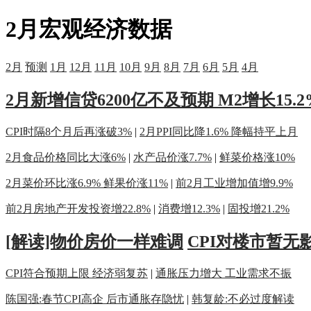
2月宏观经济数据
2月
预测
1月
12月
11月
10月
9月
8月
7月
6月
5月
4月
2月新增信贷6200亿不及预期 M2增长15.2
CPI时隔8个月后再涨破3%
|
2月PPI同比降1.6% 降幅持平上月
2月食品价格同比大涨6%
|
水产品价涨7.7%
|
鲜菜价格涨10%
2月菜价环比涨6.9% 鲜果价涨11%
|
前2月工业增加值增9.9%
前2月房地产开发投资增22.8%
|
消费增12.3%
|
固投增21.2%
[解读]物价房价一样难调
CPI对楼市暂无
CPI符合预期上限 经济弱复苏
|
通胀压力增大 工业需求不振
陈国强:春节CPI高企 后市通胀存隐忧
|
韩复龄:不必过度解读