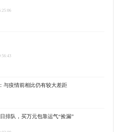
6:25:06
9:56:43
淡：与疫情前相比仍有较大差距
日排队，买万元包靠运气“捡漏”