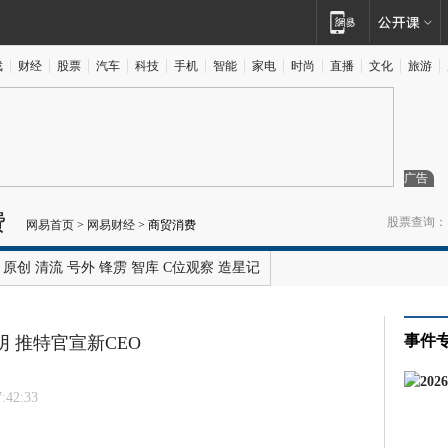
戏
财经
股票
汽车
科技
手机
智能
家电
时尚
直播
文化
旅游
广告
费
股票查询：
网易首页
>
网易财经
>
商贸消费
原创
清流
号外
锋雳
智库
C位观察
造星记
事件
 推特官宣新CEO
7:42:33