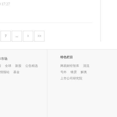
0:17:27
7
...
>
>>
特色栏目
本市场
股
全球
新股
公告精选
网易财经智库
清流
O情报站
基金
号外
锋雳
解奥
上市公司研究院