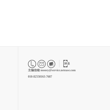
主编信箱 money@service.netease.com
010-82558163-7687