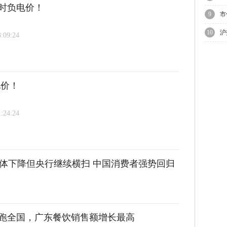
小时负电价！
9
市
上
10
沪
3:09:24
电价！
1:24:24
整体下降但央行继续横扫 中国消费者强势回归
领跑全国，广东餐饮销售额增长最高