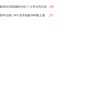
值400亿却回购8416亿？上市公司公告
239
演"万倍乌龙"
指半日涨1.34% 全市场超3900股上涨
217