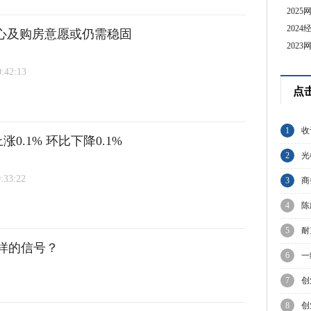
202
202
季论
信心及购房意愿或仍需稳固
202
0:42:13
点
1
收
0.1% 环比下降0.1%
成
2
光
:33:22
球
3
商
制
4
陈
与
5
耐
样的信号？
业
6
一
7
创
走
8
创