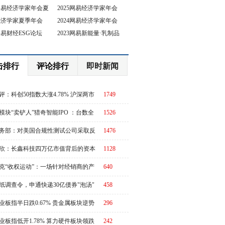
5网易经济学家年会夏
2025网易经济学家年会
4经济学家夏季年会
2024网易经济学家年会
坛
3网易财经ESG论坛
2023网易新能量·乳制品
行业峰会
击排行
评论排行
即时新闻
评：科创50指数大涨4.78% 沪深两市
1749
交额放量超4400亿
模块“卖铲人”猎奇智能IPO ：台数全
1526
第一，却在中际旭创的账上越陷越深
务部：对美国合规性测试公司采取反
1476
措施
欣：长鑫科技四万亿市值背后的资本
1128
周期
克“收权运动”：一场针对经销商的产
640
链价值重估
纸调查令，申通快递30亿债券"泡汤"
458
业板指半日跌0.67% 贵金属板块逆势
296
强
业板指低开1.78% 算力硬件板块领跌
242