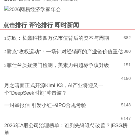
点击排行
评论排行
即时新闻
陈欣：长鑫科技四万亿市值背后的资本与周期
682
1
耐克“收权运动”：一场针对经销商的产业链价值重估
380
2
菲仕兰质疑澳门检测，美素力铅超标争议升级
151
3
4
150
月之暗面正式开源Kimi K3，AI产业将迎又一
个“DeepSeek时刻”冲击波？
一封举报信 引发小红书IPO合规考验
5
148
6
147
2026年A股公司治理榜单：谁列先锋谁待改善？|ESG榜
单