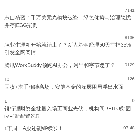
7
141
东山精密：千万美元光模块被盗，绿色优势与治理隐忧
并存|ESG案例
8
136
职业生涯刚开始就结束了？新人基金经理50天亏掉35%
引发全网同情
腾讯WorkBuddy领跑AI办公，阿里和字节急了？
9
129
126
10
固收+旗手相继离场，安信基金的深层困局浮出水面
0
1
银行理财资金批量入场工商业光伏，机构间REITs成“固
收+”新配置选项
下周，A股还能继续涨！
07:48
1