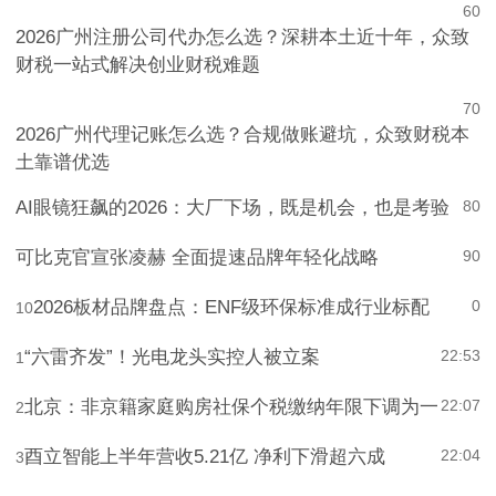
6
0
2026广州注册公司代办怎么选？深耕本土近十年，众致
财税一站式解决创业财税难题
7
0
2026广州代理记账怎么选？合规做账避坑，众致财税本
土靠谱优选
AI眼镜狂飙的2026：大厂下场，既是机会，也是考验
8
0
可比克官宣张凌赫 全面提速品牌年轻化战略
9
0
2026板材品牌盘点：ENF级环保标准成行业标配
0
10
“六雷齐发”！光电龙头实控人被立案
22:53
1
北京：非京籍家庭购房社保个税缴纳年限下调为一
22:07
2
酉立智能上半年营收5.21亿 净利下滑超六成
22:04
3