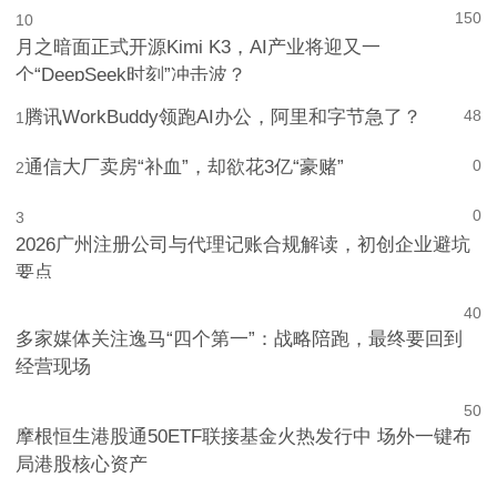
150
10
月之暗面正式开源Kimi K3，AI产业将迎又一
个“DeepSeek时刻”冲击波？
腾讯WorkBuddy领跑AI办公，阿里和字节急了？
48
1
通信大厂卖房“补血”，却欲花3亿“豪赌”
0
2
0
3
2026广州注册公司与代理记账合规解读，初创企业避坑
要点
4
0
多家媒体关注逸马“四个第一”：战略陪跑，最终要回到
经营现场
5
0
摩根恒生港股通50ETF联接基金火热发行中 场外一键布
局港股核心资产