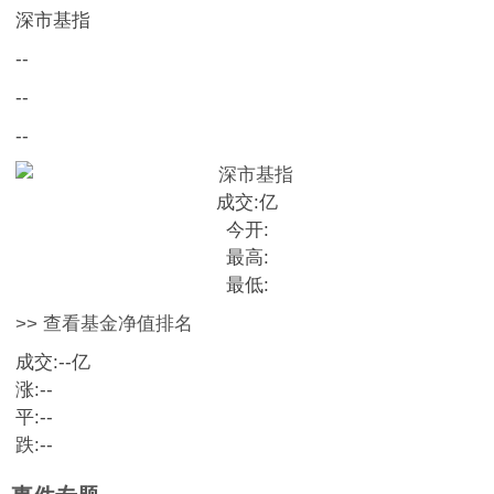
深市基指
--
--
--
成交:
亿
今开:
最高:
最低:
>> 查看基金净值排名
成交:
--
亿
涨:
--
平:
--
跌:
--