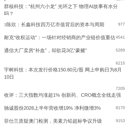
群核科技：“杭州六小龙” 光环之下 物理AI故事有水分
吗？
陈欣：长鑫科技四万亿市值背后的资本与周期
977
3
耐克“收权运动”：一场针对经销商的产业链价值重估
4
541
通信大厂卖房“补血”，却欲花3亿“豪赌”
5
289
6
215
宇树科技：本次发行价格150.80元/股 网上申购日为8月
10日
7
205
收评：三大指数均涨超1% 创新药、CRO概念全线走强
驰诚股份2026上半年营收增19% 净利微增3%
8
170
菲仕兰质疑澳门检测，美素力铅超标争议升级
9
153