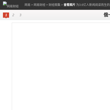
网易
>
网易财经
>
财经图集
>
查看图片
为3.6亿人新闻阅读而生
俄
1
2
3