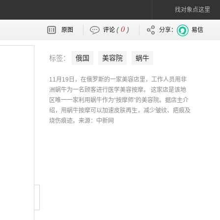
找对象点这里
0
(
)
原图
评论
分享：
易信
标签：
俄国
美容院
蜗牛
11月19日，在俄罗斯的一家美容店里，工作人员用非
洲蜗牛为一名顾客进行医学美容按摩。 这家店是该地
区唯一一家利用蜗牛作为“按摩师”的美容院。据店主介
绍，用蜗牛按摩可以加速皮肤再生，减少皱纹、疤痕及
烧伤痕迹。来源：中新网