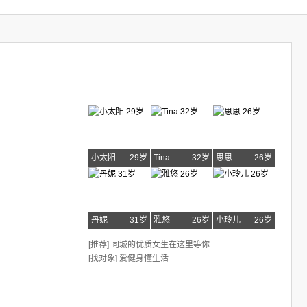
小太阳
29岁
Tina
32岁
思思
26岁
丹妮
31岁
雅悠
26岁
小玲儿
26岁
[推荐] 同城的优质女生在这里等你
[找对象] 爱健身懂生活