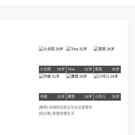
小太阳
29岁
Tina
32岁
思思
26岁
丹妮
31岁
雅悠
26岁
小玲儿
26岁
[推荐] 同城的优质女生在这里等你
[找对象] 爱健身懂生活