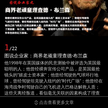
1
/22
图说企业家：商界老顽童理查德·布兰森
他1998年在英国媒体的民意测验中被评选为英国最
聪明的人；他曾经裸奔宣传公司产品，是英国最抢
镜头的”嬉皮士资本家”；他曾经驾驶热气球环行地
球，曾经驾驶坦克驶入纽约的“时代广场”；他曾经在
海湾战争时驾驶自己的飞机进入巴格达解救人质；
这些天离经叛道，看似毫无关联的因素构成了理查
德·布兰森，维珍集团的创始人，营销界与乔布斯齐
点击查看更多文章
名的顽童，英国最家喻户晓的明星，世界最富传奇