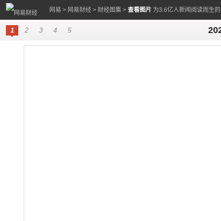
网易
>
网易财经
>
财经图集
>
查看图片
为3.6亿人新闻阅读而生
2
1
2
3
4
5