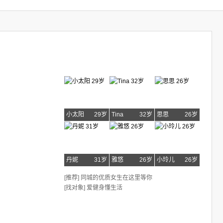
小太阳
29岁
Tina
32岁
思思
26岁
丹妮
31岁
雅悠
26岁
小玲儿
26岁
[推荐] 同城的优质女生在这里等你
[找对象] 爱健身懂生活