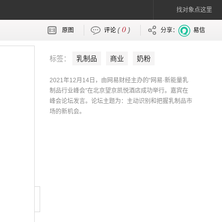
找对象点这里
0
(
)
原图
评论
分享：
易信
标签：
乳制品
商业
奶粉
2021年12月14日，由网易财经主办的“网易·新能量乳
制品行业峰会”在北京望京凯悦酒店成功举行。嘉宾在
峰会论坛发言。论坛主题为：主动识别和把握乳制品市
场的新机会。