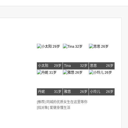
小太阳
29岁
Tina
32岁
思思
26岁
丹妮
31岁
雅悠
26岁
小玲儿
26岁
[推荐] 同城的优质女生在这里等你
[找对象] 爱健身懂生活