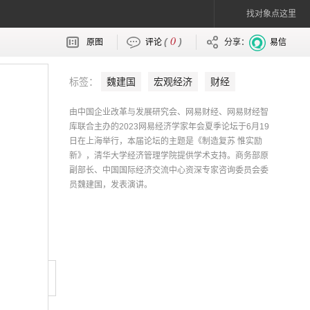
找对象点这里
0
(
)
原图
评论
分享：
易信
标签：
魏建国
宏观经济
财经
由中国企业改革与发展研究会、网易财经、网易财经智
库联合主办的2023网易经济学家年会夏季论坛于6月19
日在上海举行，本届论坛的主题是《制造复苏 惟实励
新》，清华大学经济管理学院提供学术支持。商务部原
副部长、中国国际经济交流中心资深专家咨询委员会委
员魏建国，发表演讲。