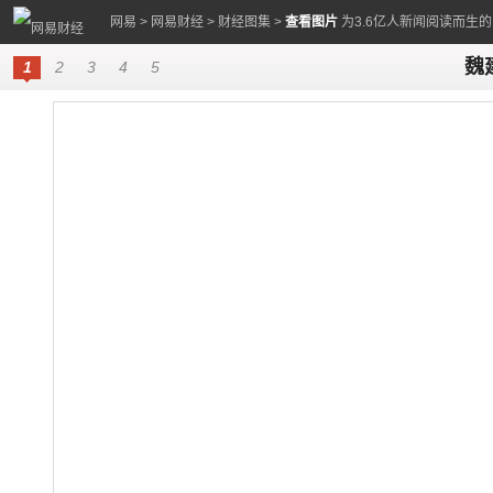
网易
>
网易财经
>
财经图集
>
查看图片
为3.6亿人新闻阅读而生
魏
1
2
3
4
5