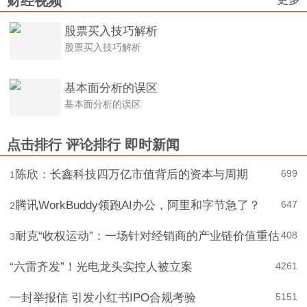
财经视频
股票买入技巧解析
股票买入技巧解析
基本面分析的误区
基本面分析的误区
点击排行
评论排行
即时新闻
陈欣：长鑫科技四万亿市值背后的资本与周期
699
1
腾讯WorkBuddy领跑AI办公，阿里和字节急了？
647
2
耐克“收权运动”：一场针对经销商的产业链价值重估
408
3
“六雷齐发”！光电龙头实控人被立案
4
261
一封举报信 引发小红书IPO合规考验
5
151