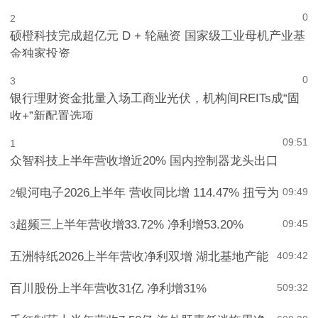
0
2
硕橙科技完成超亿元 D + 轮融资 国家级工业母机产业基
金独家投资
0
3
银行理财资金批量入场工商业光伏，机构间REITs成“固
收+”新配置选项
09:51
1
众智科技上半年营收增近20% 国内控制器龙头出口
银河电子2026上半年 营收同比增 114.47% 扭亏为
09:49
2
超频三上半年营收增33.72% 净利增53.20%
09:45
3
五洲特纸2026上半年营收净利双增 湖北基地产能
4
09:42
百川股份上半年营收31亿 净利增31%
5
09:32