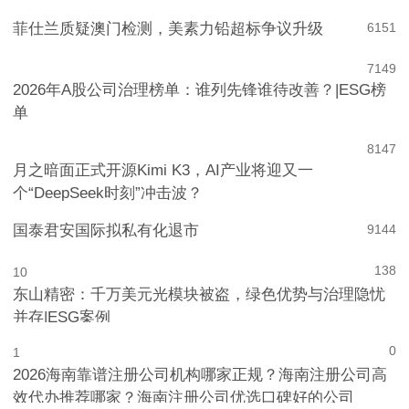
菲仕兰质疑澳门检测，美素力铅超标争议升级
6
151
7
149
2026年A股公司治理榜单：谁列先锋谁待改善？|ESG榜
单
8
147
月之暗面正式开源Kimi K3，AI产业将迎又一
个“DeepSeek时刻”冲击波？
国泰君安国际拟私有化退市
9
144
138
10
东山精密：千万美元光模块被盗，绿色优势与治理隐忧
并存|ESG案例
0
1
2026海南靠谱注册公司机构哪家正规？海南注册公司高
效代办推荐哪家？海南注册公司优选口碑好的公司