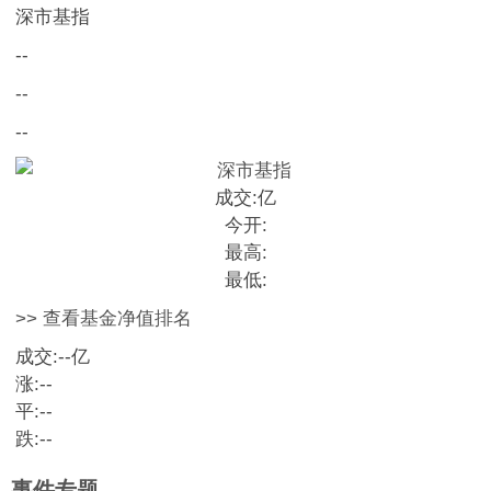
深市基指
--
--
--
成交:
亿
今开:
最高:
最低:
>> 查看基金净值排名
成交:
--
亿
涨:
--
平:
--
跌:
--
事件专题