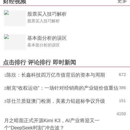
更多
财经视频
股票买入技巧解析
股票买入技巧解析
基本面分析的误区
基本面分析的误区
点击排行
评论排行
即时新闻
陈欣：长鑫科技四万亿市值背后的资本与周期
672
1
耐克“收权运动”：一场针对经销商的产业链价值重估
386
2
菲仕兰质疑澳门检测，美素力铅超标争议升级
151
3
4
150
月之暗面正式开源Kimi K3，AI产业将迎又一
个“DeepSeek时刻”冲击波？