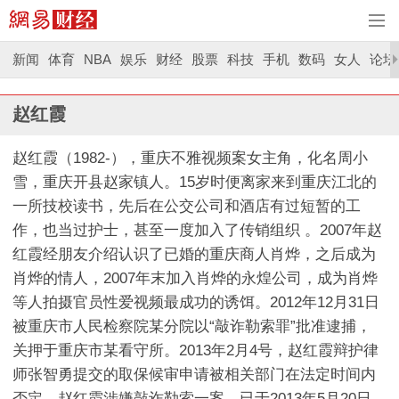
新闻
体育
NBA
娱乐
财经
股票
科技
手机
数码
女人
论坛
赵红霞
赵红霞（1982-），重庆不雅视频案女主角，化名周小
雪，重庆开县赵家镇人。15岁时便离家来到重庆江北的
一所技校读书，先后在公交公司和酒店有过短暂的工
作，也当过护士，甚至一度加入了传销组织 。2007年赵
红霞经朋友介绍认识了已婚的重庆商人肖烨，之后成为
肖烨的情人，2007年末加入肖烨的永煌公司，成为肖烨
等人拍摄官员性爱视频最成功的诱饵。2012年12月31日
被重庆市人民检察院某分院以“敲诈勒索罪”批准逮捕，
关押于重庆市某看守所。2013年2月4号，赵红霞辩护律
师张智勇提交的取保候审申请被相关部门在法定时间内
否定。赵红霞涉嫌敲诈勒索一案，已于2013年5月20日