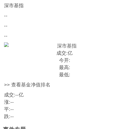
深市基指
--
--
--
成交:
亿
今开:
最高:
最低:
>> 查看基金净值排名
成交:
--
亿
涨:
--
平:
--
跌:
--