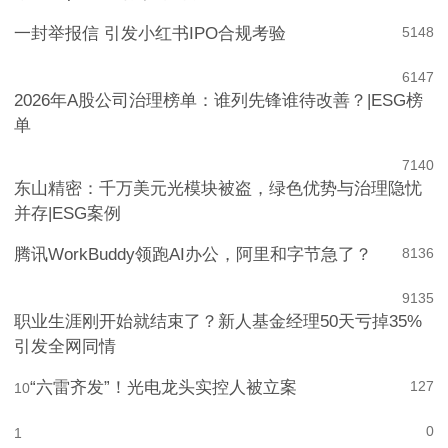
一封举报信 引发小红书IPO合规考验
5
148
6
147
2026年A股公司治理榜单：谁列先锋谁待改善？|ESG榜
单
7
140
东山精密：千万美元光模块被盗，绿色优势与治理隐忧
并存|ESG案例
腾讯WorkBuddy领跑AI办公，阿里和字节急了？
8
136
9
135
职业生涯刚开始就结束了？新人基金经理50天亏掉35%
引发全网同情
“六雷齐发”！光电龙头实控人被立案
127
10
0
1