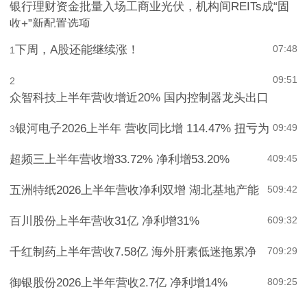
银行理财资金批量入场工商业光伏，机构间REITs成“固
收+”新配置选项
下周，A股还能继续涨！
07:48
1
09:51
2
众智科技上半年营收增近20% 国内控制器龙头出口
银河电子2026上半年 营收同比增 114.47% 扭亏为
09:49
3
超频三上半年营收增33.72% 净利增53.20%
4
09:45
五洲特纸2026上半年营收净利双增 湖北基地产能
5
09:42
百川股份上半年营收31亿 净利增31%
6
09:32
千红制药上半年营收7.58亿 海外肝素低迷拖累净
7
09:29
御银股份2026上半年营收2.7亿 净利增14%
8
09:25