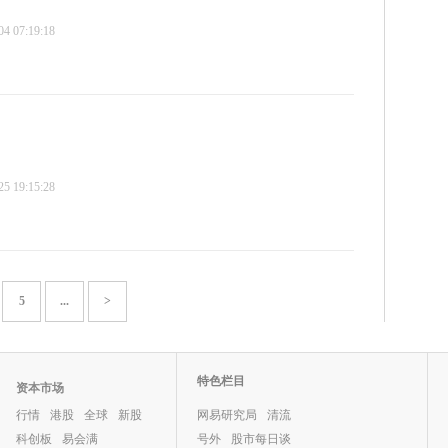
 07:19:18
 19:15:28
5
...
>
特色栏目
资本市场
行情
港股
全球
新股
网易研究局
清流
科创板
易会满
号外
股市每日谈