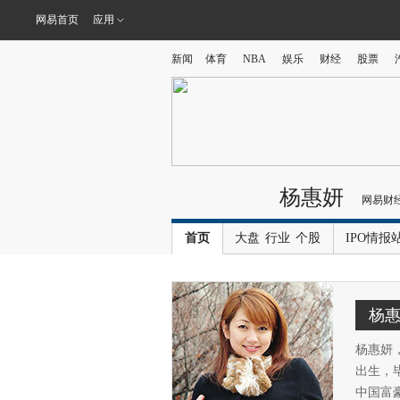
网易首页
应用
新闻
体育
NBA
娱乐
财经
股票
杨惠妍
网易财
首页
大盘
行业
个股
IPO情报
杨
杨惠妍
出生，
中国富豪