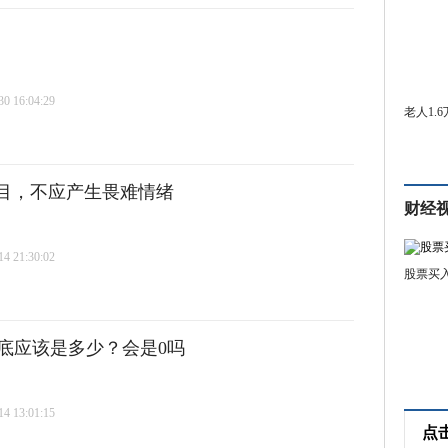
 16:04:29
老人1.
项目，不应产生畏难情绪
财经
 21:30:02
股票买
底应该是多少？会是0吗
 13:01:15
点