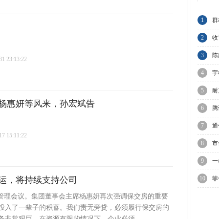
1
群
A
2
收
集
3
陈
 23:13:22
与
4
宇
上
5
耐
，杨惠妍等风来，孙宏斌告
业
6
腾
节
7
通
 15:11:22
8
市
上
9
一
运，将持续支持公司
10
菲
议
度管理会议。集团董事会主席杨惠妍再次强调保交房的重要
投入了一辈子的积蓄。我们责无旁贷，必须履行保交房的
非常艰巨。在资源有限的情况下，企业必须 ...