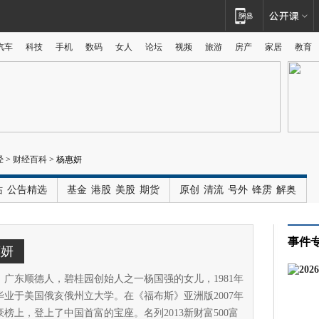
汽车
科技
手机
数码
女人
论坛
视频
旅游
房产
家居
教育
广告
经
>
财经百科
>
杨惠妍
站
公告精选
基金
港股
美股
期货
原创
清流
号外
锋雳
解奥
事件
惠妍
，广东顺德人，碧桂园创始人之一杨国强的女儿，1981年
毕业于美国俄亥俄州立大学。在《福布斯》亚洲版2007年
榜上，登上了中国首富的宝座。名列2013新财富500富