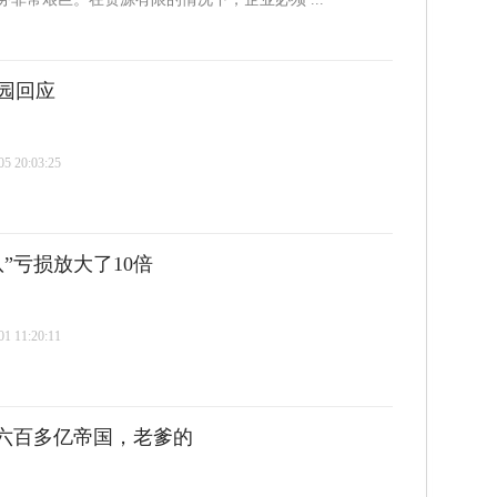
园回应
 20:03:25
”亏损放大了10倍
 11:20:11
手六百多亿帝国，老爹的