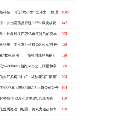
核科技：“杭州六小龙” 光环之下 物理
1605
I故事有水分吗？
评：沪指震荡反弹涨0.57% 煤炭板块
1471
体走强
欣：长鑫科技四万亿市值背后的资本
995
周期
树科技：本次发行价格150.80元/股 网
630
申购日为8月10日
克“收权运动”：一场针对经销商的产
528
链价值重估
讯WorkBuddy领跑AI办公，阿里和字
386
急了？
信大厂卖房“补血”，却欲花3亿“豪赌”
204
值400亿却回购8416亿？上市公司公告
164
演"万倍乌龙"
封举报信 引发小红书IPO合规考验
150
仕兰质疑澳门检测，美素力铅超标争
150
升级