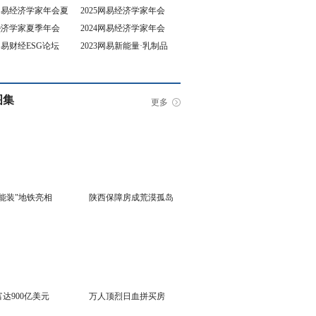
5网易经济学家年会夏
2025网易经济学家年会
4经济学家夏季年会
2024网易经济学家年会
坛
3网易财经ESG论坛
2023网易新能量·乳制品
行业峰会
图集
更多
能装"地铁亮相
陕西保障房成荒漠孤岛
达900亿美元
万人顶烈日血拼买房