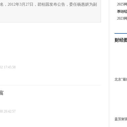
名，2012年3月27日，碧桂园发布公告，委任杨惠妍为副
202
202
季论
202
财经
 17:45:58
北京"最
富
 20:42:57
盖茨财富