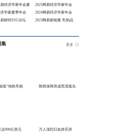
5网易经济学家年会夏
2025网易经济学家年会
4经济学家夏季年会
2024网易经济学家年会
坛
3网易财经ESG论坛
2023网易新能量·乳制品
行业峰会
图集
更多
能装"地铁亮相
陕西保障房成荒漠孤岛
达900亿美元
万人顶烈日血拼买房