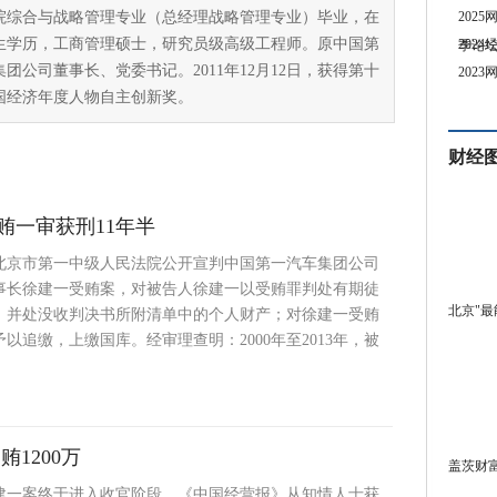
院综合与战略管理专业（总经理战略管理专业）毕业，在
202
生学历，工商管理硕士，研究员级高级工程师。原中国第
202
季论
团公司董事长、党委书记。2011年12月12日，获得第十
202
国经济年度人物自主创新奖。
财经
贿一审获刑11年半
日，北京市第一中级人民法院公开宣判中国第一汽车集团公司
事长徐建一受贿案，对被告人徐建一以受贿罪判处有期徒
北京"最
，并处没收判决书所附清单中的个人财产；对徐建一受贿
以追缴，上缴国库。经审理查明：2000年至2013年，被
1200万
盖茨财富
建一案终于进入收官阶段。《中国经营报》从知情人士获