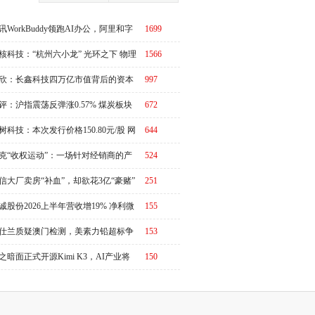
讯WorkBuddy领跑AI办公，阿里和字
1699
急了？
核科技：“杭州六小龙” 光环之下 物理
1566
I故事有水分吗？
欣：长鑫科技四万亿市值背后的资本
997
周期
评：沪指震荡反弹涨0.57% 煤炭板块
672
体走强
树科技：本次发行价格150.80元/股 网
644
申购日为8月10日
克“收权运动”：一场针对经销商的产
524
链价值重估
信大厂卖房“补血”，却欲花3亿“豪赌”
251
诚股份2026上半年营收增19% 净利微
155
3%
仕兰质疑澳门检测，美素力铅超标争
153
升级
之暗面正式开源Kimi K3，AI产业将
150
又一个“DeepSeek时刻”冲击波？