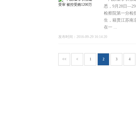
悉，9月28日—
检察院第一分检指
生，籍贯江苏南京
在一 ...
发布时间：2016-09-29 16:14:20
<<
<
1
2
3
4