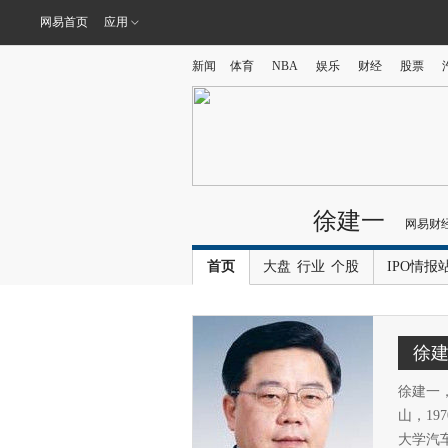
网易首页
应用
新闻
体育
NBA
娱乐
财经
股票
徐建一
网易财
首页
大盘
行业
个股
IPO情报
徐
徐建一
山，19
大学汽车