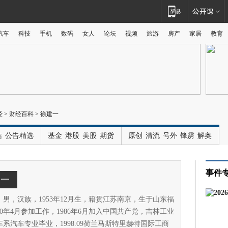
汽车
科技
手机
数码
女人
论坛
视频
旅游
房产
家居
教育
广告
经
>
财经百科
>
徐建一
站
公告精选
基金
港股
美股
期货
原创
清流
号外
锋雳
解奥
事件
建一
，男，汉族，1953年12月生，籍贯江苏南京，生于山东福
70年4月参加工作，1986年6月加入中国共产党，吉林工业
系汽车专业毕业，1998.09荷兰马斯特里赫特国际工商