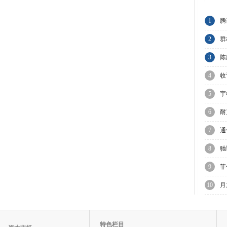
1
腾
节
2
群
A
3
陈
与
4
收
集
5
宇
上
6
耐
业
7
通
8
驰
增
9
菲
议
10
月
迎
特色栏目