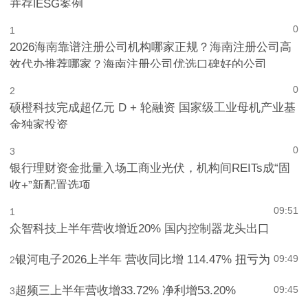
东山精密：千万美元光模块被盗，绿色优势与治理隐忧
并存|ESG案例
0
1
2026海南靠谱注册公司机构哪家正规？海南注册公司高
效代办推荐哪家？海南注册公司优选口碑好的公司
0
2
硕橙科技完成超亿元 D + 轮融资 国家级工业母机产业基
金独家投资
0
3
银行理财资金批量入场工商业光伏，机构间REITs成“固
收+”新配置选项
09:51
1
众智科技上半年营收增近20% 国内控制器龙头出口
银河电子2026上半年 营收同比增 114.47% 扭亏为
09:49
2
超频三上半年营收增33.72% 净利增53.20%
09:45