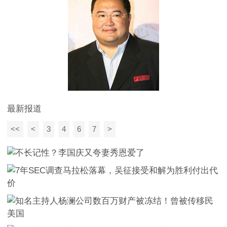
最新报道
<<
<
3
4
6
7
>