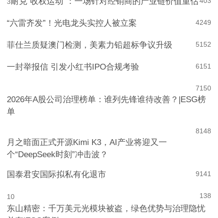
耐克“收权运动”：一场针对经销商的产业链价值重估
403
3
“六雷齐发”！光电龙头实控人被立案
4
249
菲仕兰质疑澳门检测，美素力铅超标争议升级
5
152
一封举报信 引发小红书IPO合规考验
6
151
7
150
2026年A股公司治理榜单：谁列先锋谁待改善？|ESG榜
单
8
148
月之暗面正式开源Kimi K3，AI产业将迎又一
个“DeepSeek时刻”冲击波？
国泰君安国际拟私有化退市
9
141
138
10