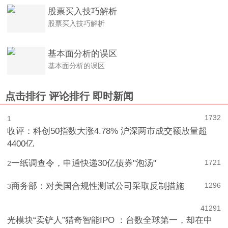
股票买入技巧解析
股票买入技巧解析
基本面分析的误区
基本面分析的误区
点击排行
评论排行
即时新闻
1732
1
收评：科创50指数大涨4.78% 沪深两市成交额放量超
4400亿
一纸调查令，申通快递30亿债券"泡汤"
1721
2
商务部：对美国合规性测试公司采取反制措施
1296
3
4
1291
光模块“卖铲人”猎奇智能IPO ：台数全球第一，却在中