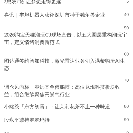
惠农e贷 让梦想走得更远
5
3
喜讯｜丰坦机器人获评深圳市种子独角兽企业
4
0
5
0
2026淘宝天猫潮玩CJ现场直击，以五大圈层重构潮玩宇
宙，定义情绪消费新范式
6
0
图达通签约智加科技，激光雷达业务切入满帮物流AI生
态
7
0
调仓风向标｜睿远基金傅鹏博：高位兑现科技板块收
益，组合继续聚焦高景气行业
小罐茶「东方初雪」：让茉莉花茶不止一种味道
8
0
段永平减持泡泡玛特
9
0