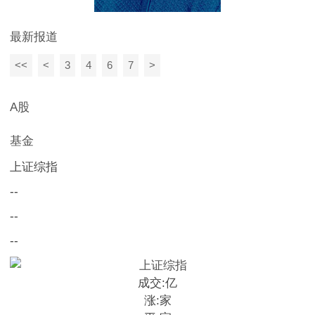
最新报道
<<
<
3
4
6
7
>
A股
基金
上证综指
--
--
--
成交:
亿
涨:
家