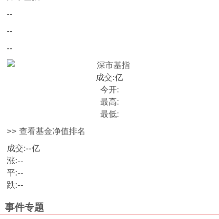
--
--
--
成交:
亿
今开:
最高:
最低:
>> 查看基金净值排名
成交:
--
亿
涨:
--
平:
--
跌:
--
事件专题