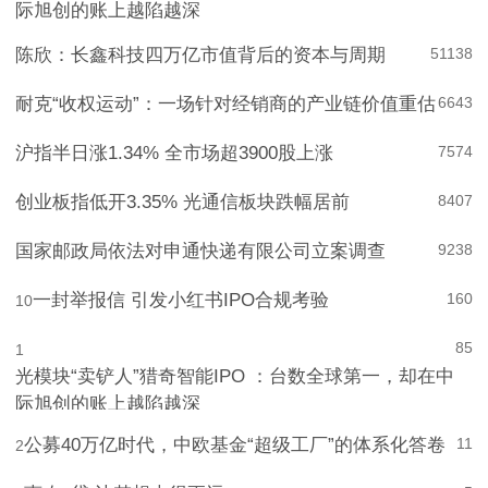
际旭创的账上越陷越深
陈欣：长鑫科技四万亿市值背后的资本与周期
5
1138
耐克“收权运动”：一场针对经销商的产业链价值重估
6
643
沪指半日涨1.34% 全市场超3900股上涨
7
574
创业板指低开3.35% 光通信板块跌幅居前
8
407
国家邮政局依法对申通快递有限公司立案调查
9
238
一封举报信 引发小红书IPO合规考验
160
10
85
1
光模块“卖铲人”猎奇智能IPO ：台数全球第一，却在中
际旭创的账上越陷越深
公募40万亿时代，中欧基金“超级工厂”的体系化答卷
11
2