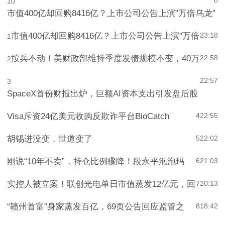
0
10
市值400亿却回购8416亿？上市公司公告上演"万倍乌龙"
市值400亿却回购8416亿？上市公司公告上演"万倍
23:18
1
按兵不动！美财政部维持季度发债规模不变，40万
22:58
2
22:57
3
SpaceX首份财报出炉，巨额AI资本支出引发盘后股
Visa斥资24亿美元收购反欺诈平台BioCatch
4
22:55
胡锡进没变，世道变了
5
22:02
刚说“10年不卖”，持仓比例骤降！段永平泡泡玛
6
21:03
实控人被立案！联创光电单日市值蒸发12亿元，回
7
20:13
“赣州首富”身家蒸发百亿，69页公告回应监管之
8
18:42