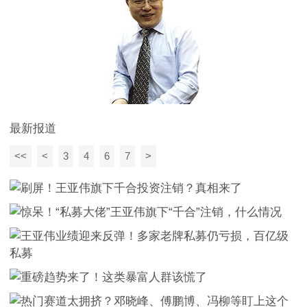
最新报道
<<
<
3
4
6
7
>