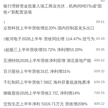
6
0
银行理财资金批量入场工商业光伏，机构间REITs成“固
收+”新配置选项
09:51
1
众智科技上半年营收增近20% 国内控制器龙头出口
银河电子2026上半年 营收同比增 114.47% 扭亏为
09:49
2
超频三上半年营收增33.72% 净利增53.20%
09:45
3
五洲特纸2026上半年营收净利双增 湖北基地产能
4
09:42
百川股份上半年营收31亿 净利增31%
5
09:32
千红制药上半年营收7.58亿 海外肝素低迷拖累净
6
09:29
御银股份2026上半年营收2.7亿 净利增14%
7
09:25
交投生态上半年净利 5319.71万元 营收增209%
8
09:22