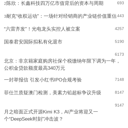
陈欣：长鑫科技四万亿市值背后的资本与周期
693
2
耐克“收权运动”：一场针对经销商的产业链价值重估
443
3
“六雷齐发”！光电龙头实控人被立案
4
257
国泰君安国际拟私有化退市
5
190
6
173
北京：非京籍家庭购房社保个税缴纳年限下调为一年，
公积金贷款额度最高340万元
一封举报信 引发小红书IPO合规考验
7
148
菲仕兰质疑澳门检测，美素力铅超标争议升级
8
147
9
147
月之暗面正式开源Kimi K3，AI产业将迎又一
个“DeepSeek时刻”冲击波？