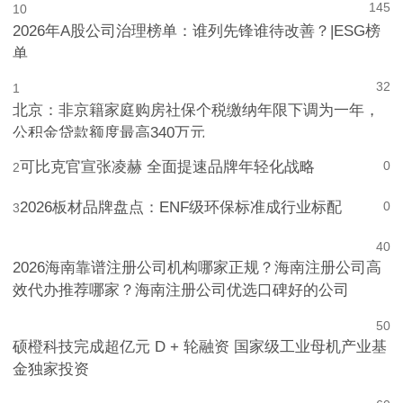
145
10
2026年A股公司治理榜单：谁列先锋谁待改善？|ESG榜
单
32
1
北京：非京籍家庭购房社保个税缴纳年限下调为一年，
公积金贷款额度最高340万元
可比克官宣张凌赫 全面提速品牌年轻化战略
0
2
2026板材品牌盘点：ENF级环保标准成行业标配
0
3
4
0
2026海南靠谱注册公司机构哪家正规？海南注册公司高
效代办推荐哪家？海南注册公司优选口碑好的公司
5
0
硕橙科技完成超亿元 D + 轮融资 国家级工业母机产业基
金独家投资