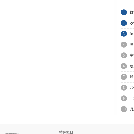
1
群
A
2
收
集
3
陈
与
4
腾
节
5
宇
上
6
耐
业
7
通
8
菲
议
9
一
10
月
迎
特色栏目