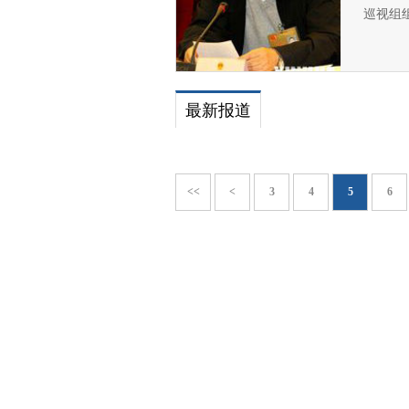
巡视组
最新报道
<<
<
3
4
5
6