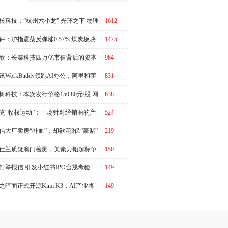
核科技：“杭州六小龙” 光环之下 物理
1612
I故事有水分吗？
评：沪指震荡反弹涨0.57% 煤炭板块
1475
体走强
欣：长鑫科技四万亿市值背后的资本
984
周期
讯WorkBuddy领跑AI办公，阿里和字
831
急了？
树科技：本次发行价格150.80元/股 网
638
申购日为8月10日
克“收权运动”：一场针对经销商的产
524
链价值重估
信大厂卖房“补血”，却欲花3亿“豪赌”
219
仕兰质疑澳门检测，美素力铅超标争
150
升级
封举报信 引发小红书IPO合规考验
149
之暗面正式开源Kimi K3，AI产业将
149
又一个“DeepSeek时刻”冲击波？