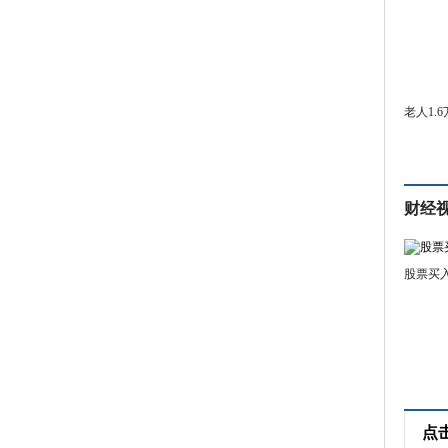
老人1.
财经
股票买
点