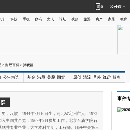
汽车
科技
手机
数码
女人
论坛
视频
旅游
房产
家居
教育
广告
经
>
财经百科
>
孙晓群
站
公告精选
基金
港股
美股
期货
原创
清流
号外
锋雳
解奥
事件
晓群
男，汉族，1944年7月10日生，河北省定州市人。1973
加入中国共产党，1967年9月参加工作，北京石油学院石
系钻井专业毕业，大学本科学历，工程师。现任中央第三