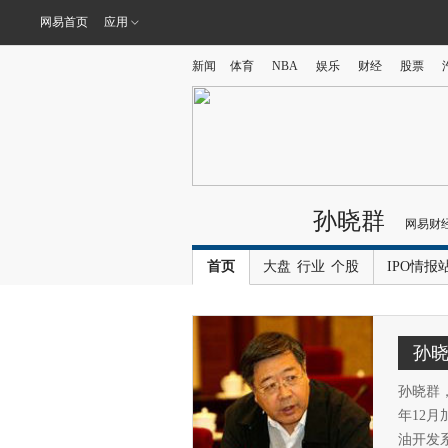
网易首页
应用
新闻
体育
NBA
娱乐
财经
股票
孙晓群
网易财
首页
大盘
行业
个股
IPO情报
孙
孙晓群，
年12月
油开发