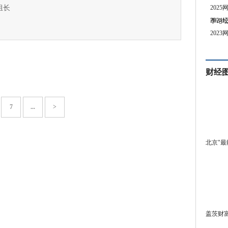
组长
202
202
季论
202
财经
7
...
>
北京"最
盖茨财富