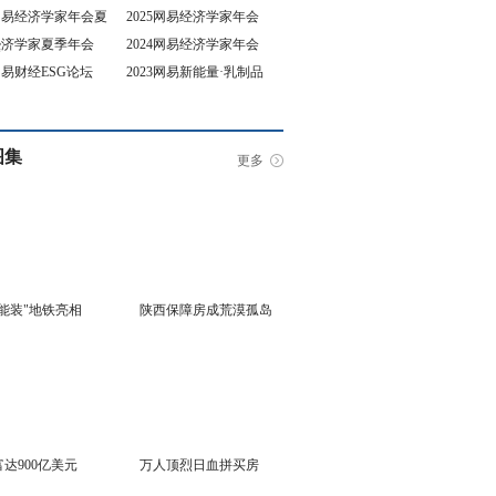
5网易经济学家年会夏
2025网易经济学家年会
4经济学家夏季年会
2024网易经济学家年会
坛
3网易财经ESG论坛
2023网易新能量·乳制品
行业峰会
图集
更多
能装"地铁亮相
陕西保障房成荒漠孤岛
达900亿美元
万人顶烈日血拼买房