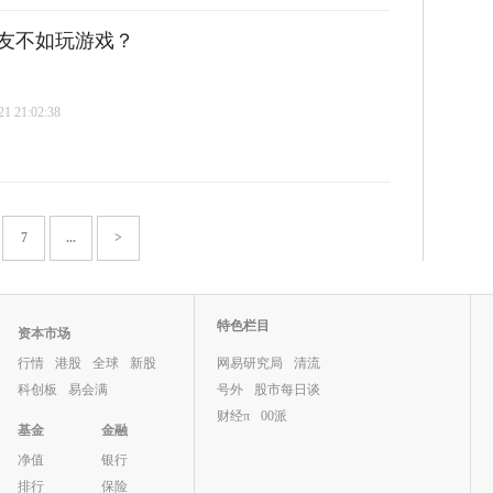
友不如玩游戏？
 21:02:38
7
...
>
特色栏目
资本市场
行情
港股
全球
新股
网易研究局
清流
科创板
易会满
号外
股市每日谈
财经π
00派
基金
金融
净值
银行
排行
保险