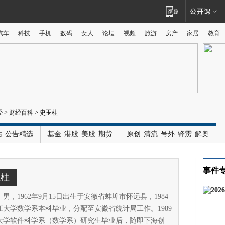
汽车
科技
手机
数码
女人
论坛
视频
旅游
房产
家居
教育
广告
经
>
财经百科
>
史玉柱
站
公告精选
基金
港股
美股
期货
原创
清流
号外
锋雳
解奥
事件
玉柱
男，1962年9月15日出生于安徽省蚌埠市怀远县，1984
江大学数学系本科毕业，分配至安徽省统计局工作。1989
大学软件科学系（数学系）研究生毕业后，随即下海创