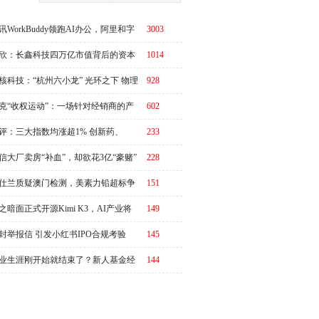
讯WorkBuddy领跑AI办公，阿里和字
3003
急了？
欣：长鑫科技四万亿市值背后的资本
1014
周期
核科技：“杭州六小龙” 光环之下 物理
928
I故事有水分吗？
克“收权运动”：一场针对经销商的产
602
链价值重估
评：三大指数均涨超1% 创新药、
233
RO概念全线走强
信大厂卖房“补血”，却欲花3亿“豪赌”
228
仕兰质疑澳门检测，美素力铅超标争
151
升级
之暗面正式开源Kimi K3，AI产业将
149
又一个“DeepSeek时刻”冲击波？
封举报信 引发小红书IPO合规考验
145
业生涯刚开始就结束了？新人基金经
144
50天亏掉35%引发全网同情