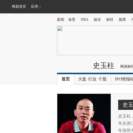
网易首页
应用
新闻
体育
NBA
娱乐
财经
股票
史玉柱
网易财
首页
大盘
行业
个股
IPO情报
史
史玉柱，
年从浙
年深圳