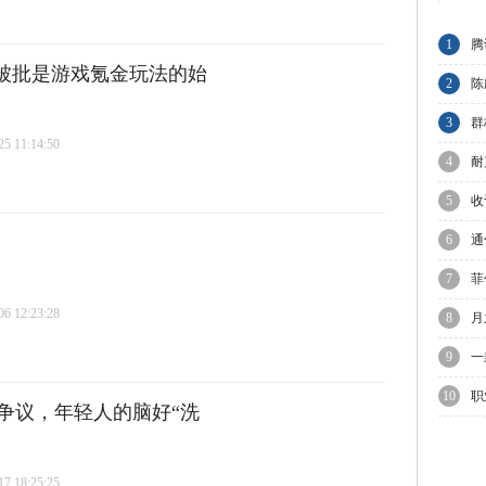
1
腾
柱被批是游戏氪金玩法的始
节
2
陈
与
3
群
 11:14:50
A
4
耐
业
5
收
C
6
通
7
菲
 12:23:28
议
8
月
迎
9
一
10
职
争议，年轻人的脑好“洗
理
 18:25:25