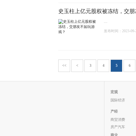
史玉柱上亿元股权被冻结，交朋
...
发布时间：2023-09-21
<<
<
3
4
5
6
宏观
国际经济
产经
商贸消费
房产汽车
商业