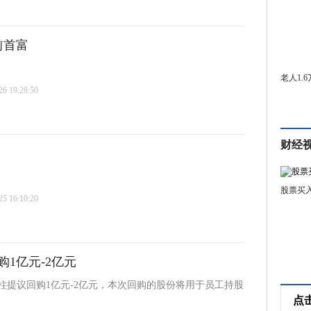
前首富
老人1.
 19:28:50
财经
股票买
 16:10:20
1亿元-2亿元
玉柱提议回购1亿元-2亿元，本次回购的股份将用于员工持股
点