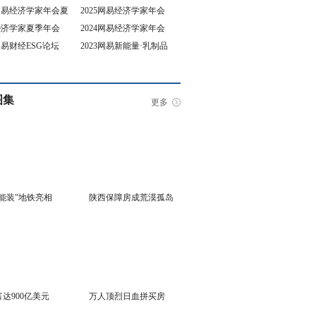
5网易经济学家年会夏
2025网易经济学家年会
4经济学家夏季年会
2024网易经济学家年会
坛
3网易财经ESG论坛
2023网易新能量·乳制品
行业峰会
图集
更多
能装"地铁亮相
陕西保障房成荒漠孤岛
达900亿美元
万人顶烈日血拼买房