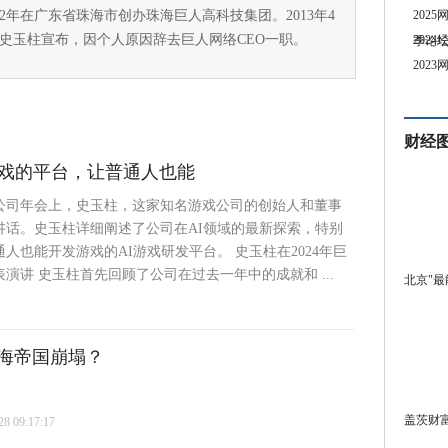
92年在广东省珠海市创办珠海巨人高科技集团。2013年4
202
，史玉柱宣布，因个人原因辞去巨人网络CEO一职。
202
季论
202
财经
游戏的平台，让普通人也能
人公司年会上，史玉柱，这家知名游戏公司的创始人和董事
讲话。史玉柱详细阐述了公司在AI领域的最新探索，特别
人也能开发游戏的AI游戏研发平台。 史玉柱在2024年巨
演讲 史玉柱首先回顾了公司在过去一年中的成就和 ...
北京"最
泛海帝国崩塌？
盖茨财富
 09:17:17