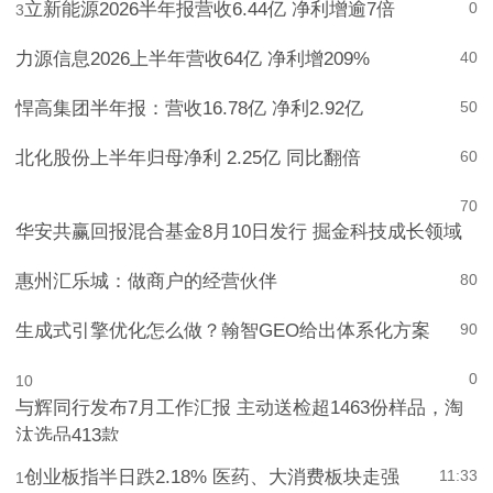
立新能源2026半年报营收6.44亿 净利增逾7倍
0
3
力源信息2026上半年营收64亿 净利增209%
4
0
悍高集团半年报：营收16.78亿 净利2.92亿
5
0
北化股份上半年归母净利 2.25亿 同比翻倍
6
0
7
0
华安共赢回报混合基金8月10日发行 掘金科技成长领域
惠州汇乐城：做商户的经营伙伴
8
0
生成式引擎优化怎么做？翰智GEO给出体系化方案
9
0
0
10
与辉同行发布7月工作汇报 主动送检超1463份样品，淘
汰选品413款
创业板指半日跌2.18% 医药、大消费板块走强
11:33
1