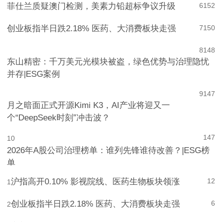
菲仕兰质疑澳门检测，美素力铅超标争议升级
6
152
创业板指半日跌2.18% 医药、大消费板块走强
7
150
8
148
东山精密：千万美元光模块被盗，绿色优势与治理隐忧
并存|ESG案例
9
147
月之暗面正式开源Kimi K3，AI产业将迎又一
个“DeepSeek时刻”冲击波？
147
10
2026年A股公司治理榜单：谁列先锋谁待改善？|ESG榜
单
沪指高开0.10% 影视院线、医药生物板块领涨
12
1
创业板指半日跌2.18% 医药、大消费板块走强
6
2