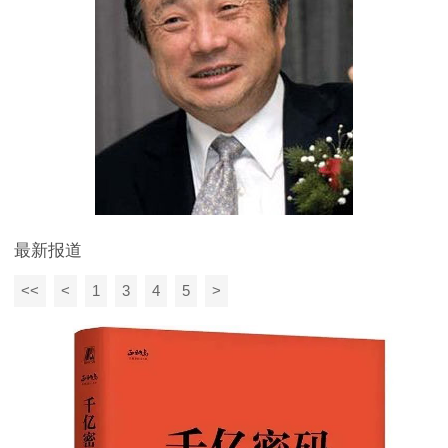
最新报道
<<
<
1
3
4
5
>