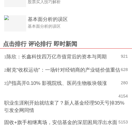
股票买入技巧解析
基本面分析的误区
基本面分析的误区
点击排行
评论排行
即时新闻
陈欣：长鑫科技四万亿市值背后的资本与周期
921
1
耐克“收权运动”：一场针对经销商的产业链价值重估
628
2
沪指高开0.10% 影视院线、医药生物板块领涨
280
3
4
154
职业生涯刚开始就结束了？新人基金经理50天亏掉35%
引发全网同情
固收+旗手相继离场，安信基金的深层困局浮出水面
5
153