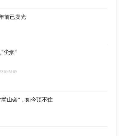
0年前已卖光
"尘烟"
 09:58:09
“嵩山会”，如今顶不住