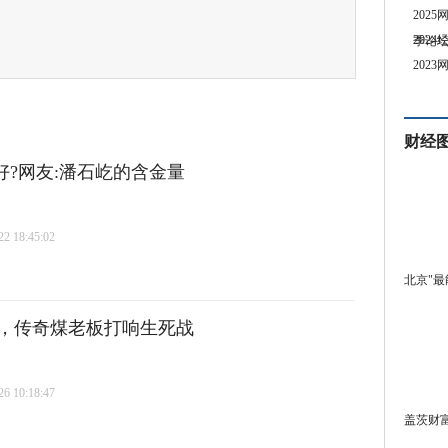
202
202
季论
202
财经
好?网友:潘石屹的含金量
 18:45:02
北京"最
，传奇煤老板打响生死战
 10:18:47
盖茨财富