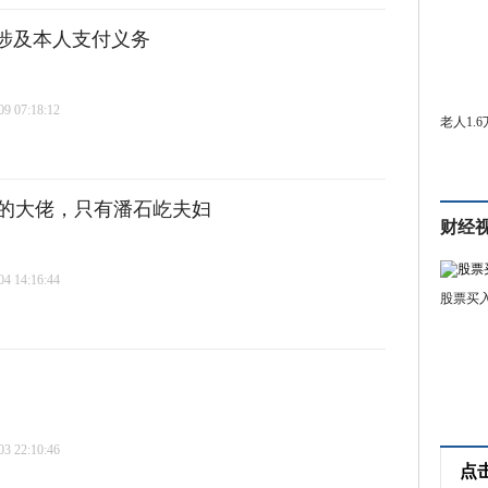
不涉及本人支付义务
 07:18:12
老人1.
圈的大佬，只有潘石屹夫妇
财经
 14:16:44
股票买
 22:10:46
点