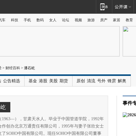
汽车
科技
手机
数码
女人
论坛
视频
旅游
房产
家居
教育
广告
经
>
财经百科
>
潘石屹
站
公告精选
基金
港股
美股
期货
原创
清流
号外
锋雳
解奥
事件
石屹
1963—），甘肃天水人。毕业于中国管道学院，1992年
合作创办北京万通责任有限公司，1995年与妻子张欣女士
立了SOHO中国有限公司。现任SOHO中国有限公司董事