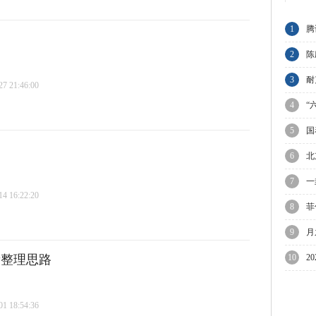
1
腾
节
2
陈
与
3
耐
 21:46:00
业
4
“
5
国
6
北
限
7
一
 16:22:20
万
8
菲
议
9
月
迎
新整理思路
10
2
待
 18:54:36