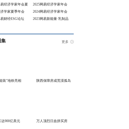
5网易经济学家年会夏
2025网易经济学家年会
4经济学家夏季年会
2024网易经济学家年会
坛
3网易财经ESG论坛
2023网易新能量·乳制品
行业峰会
图集
更多
能装"地铁亮相
陕西保障房成荒漠孤岛
达900亿美元
万人顶烈日血拼买房