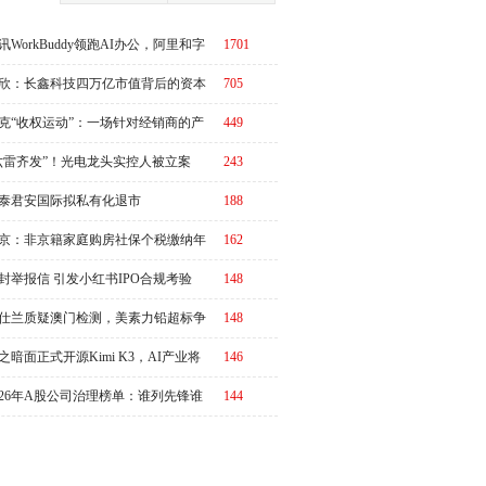
讯WorkBuddy领跑AI办公，阿里和字
1701
急了？
欣：长鑫科技四万亿市值背后的资本
705
周期
克“收权运动”：一场针对经销商的产
449
链价值重估
六雷齐发”！光电龙头实控人被立案
243
泰君安国际拟私有化退市
188
京：非京籍家庭购房社保个税缴纳年
162
下调为一年，公积金贷款额度最高340
封举报信 引发小红书IPO合规考验
148
元
仕兰质疑澳门检测，美素力铅超标争
148
升级
之暗面正式开源Kimi K3，AI产业将
146
又一个“DeepSeek时刻”冲击波？
026年A股公司治理榜单：谁列先锋谁
144
改善？|ESG榜单