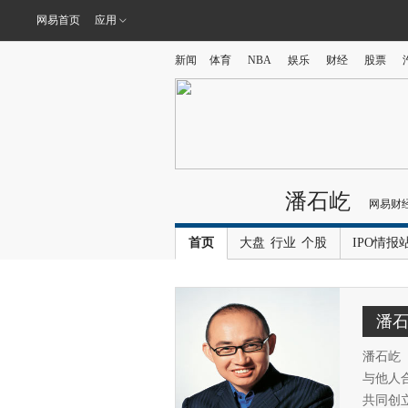
网易首页
应用
新闻
体育
NBA
娱乐
财经
股票
潘石屹
网易财
首页
大盘
行业
个股
IPO情报
潘
潘石屹（
与他人
共同创