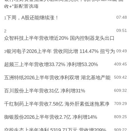
银行理财资金批量入场工商业光伏，机构间REITs成“固
收+”新配置选项
下周，A股还能继续涨！
07:48
1
09:51
2
众智科技上半年营收增近20% 国内控制器龙头出口
银河电子2026上半年 营收同比增 114.47% 扭亏为
09:49
3
超频三上半年营收增33.72% 净利增53.20%
4
09:45
五洲特纸2026上半年营收净利双增 湖北基地产能
5
09:42
百川股份上半年营收31亿 净利增31%
6
09:32
千红制药上半年营收7.58亿 海外肝素低迷拖累净
7
09:29
御银股份2026上半年营收2.7亿 净利增14%
8
09:25