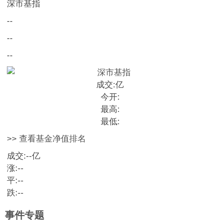
深市基指
--
--
--
成交:
亿
今开:
最高:
最低:
>> 查看基金净值排名
成交:
--
亿
涨:
--
平:
--
跌:
--
事件专题