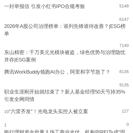
个“DeepSeek时刻”冲击波？
一封举报信 引发小红书IPO合规考验
5
148
6
147
2026年A股公司治理榜单：谁列先锋谁待改善？|ESG榜
单
7
140
东山精密：千万美元光模块被盗，绿色优势与治理隐忧
并存|ESG案例
腾讯WorkBuddy领跑AI办公，阿里和字节急了？
8
136
9
135
职业生涯刚开始就结束了？新人基金经理50天亏掉35%
引发全网同情
“六雷齐发”！光电龙头实控人被立案
127
10
0
1