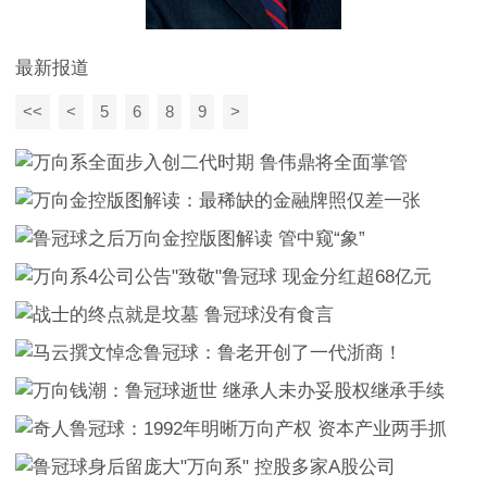
最新报道
<<
<
5
6
8
9
>