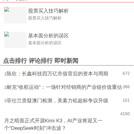
更多
财经视频
股票买入技巧解析
股票买入技巧解析
基本面分析的误区
基本面分析的误区
点击排行
评论排行
即时新闻
陈欣：长鑫科技四万亿市值背后的资本与周期
672
1
耐克“收权运动”：一场针对经销商的产业链价值重估
386
2
菲仕兰质疑澳门检测，美素力铅超标争议升级
151
3
4
150
月之暗面正式开源Kimi K3，AI产业将迎又一