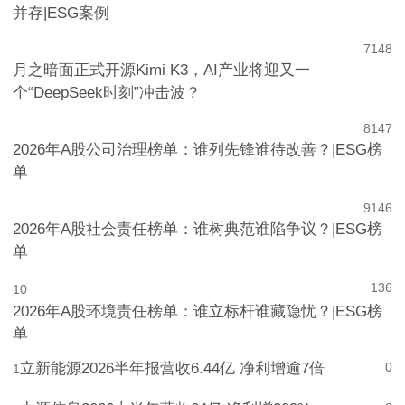
并存|ESG案例
7
148
月之暗面正式开源Kimi K3，AI产业将迎又一
个“DeepSeek时刻”冲击波？
8
147
2026年A股公司治理榜单：谁列先锋谁待改善？|ESG榜
单
9
146
2026年A股社会责任榜单：谁树典范谁陷争议？|ESG榜
单
136
10
2026年A股环境责任榜单：谁立标杆谁藏隐忧？|ESG榜
单
立新能源2026半年报营收6.44亿 净利增逾7倍
0
1