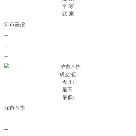
平:
家
跌:
家
沪市基指
--
--
--
成交:
亿
今开:
最高:
最低:
深市基指
--
--