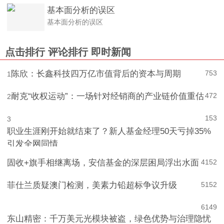
基本面分析的误区
基本面分析的误区
点击排行
评论排行
即时新闻
陈欣：长鑫科技四万亿市值背后的资本与周期
753
1
耐克“收权运动”：一场针对经销商的产业链价值重估
472
2
153
3
职业生涯刚开始就结束了？新人基金经理50天亏掉35%
引发全网同情
固收+旗手相继离场，安信基金的深层困局浮出水面
4
152
菲仕兰质疑澳门检测，美素力铅超标争议升级
5
152
6
149
东山精密：千万美元光模块被盗，绿色优势与治理隐忧