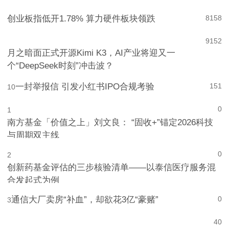
创业板指低开1.78% 算力硬件板块领跌
8
158
9
152
月之暗面正式开源Kimi K3，AI产业将迎又一
个“DeepSeek时刻”冲击波？
一封举报信 引发小红书IPO合规考验
151
10
0
1
南方基金「价值之上」刘文良： “固收+”锚定2026科技
与周期双主线
0
2
创新药基金评估的三步核验清单——以泰信医疗服务混
合发起式为例
通信大厂卖房“补血”，却欲花3亿“豪赌”
0
3
4
0