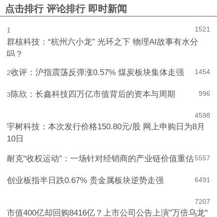
点击排行
评论排行
即时新闻
1521
1
群核科技：“杭州六小龙” 光环之下 物理AI故事有水分
吗？
收评：沪指震荡反弹涨0.57% 煤炭板块集体走强
1454
2
陈欣：长鑫科技四万亿市值背后的资本与周期
996
3
4
598
宇树科技：本次发行价格150.80元/股 网上申购日为8月
10日
耐克“收权运动”：一场针对经销商的产业链价值重估
5
557
创业板指半日跌0.67% 贵金属板块逆势走强
6
491
7
207
市值400亿却回购8416亿？上市公司公告上演"万倍乌龙"