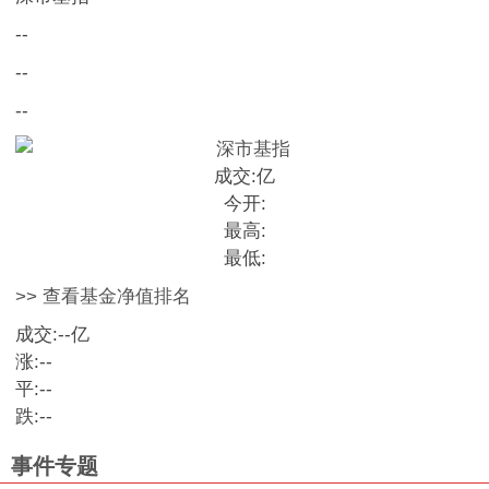
--
--
--
成交:
亿
今开:
最高:
最低:
>> 查看基金净值排名
成交:
--
亿
涨:
--
平:
--
跌:
--
事件专题