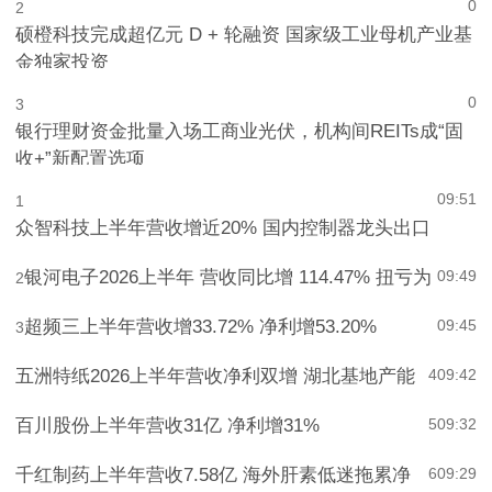
0
2
硕橙科技完成超亿元 D + 轮融资 国家级工业母机产业基
金独家投资
0
3
银行理财资金批量入场工商业光伏，机构间REITs成“固
收+”新配置选项
09:51
1
众智科技上半年营收增近20% 国内控制器龙头出口
银河电子2026上半年 营收同比增 114.47% 扭亏为
09:49
2
超频三上半年营收增33.72% 净利增53.20%
09:45
3
五洲特纸2026上半年营收净利双增 湖北基地产能
4
09:42
百川股份上半年营收31亿 净利增31%
5
09:32
千红制药上半年营收7.58亿 海外肝素低迷拖累净
6
09:29