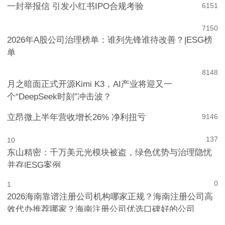
一封举报信 引发小红书IPO合规考验
6
151
7
150
2026年A股公司治理榜单：谁列先锋谁待改善？|ESG榜
单
8
148
月之暗面正式开源Kimi K3，AI产业将迎又一
个“DeepSeek时刻”冲击波？
立昂微上半年营收增长26% 净利扭亏
9
146
137
10
东山精密：千万美元光模块被盗，绿色优势与治理隐忧
并存|ESG案例
0
1
2026海南靠谱注册公司机构哪家正规？海南注册公司高
效代办推荐哪家？海南注册公司优选口碑好的公司