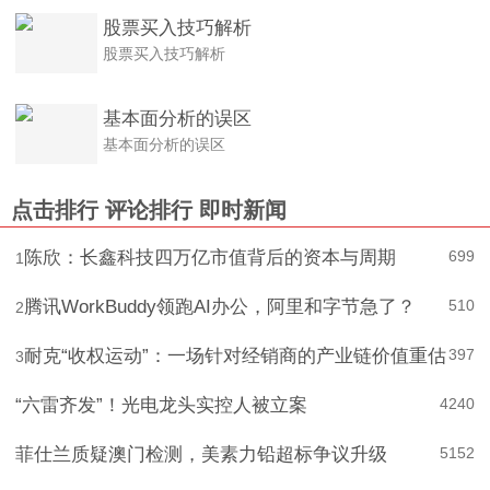
股票买入技巧解析
股票买入技巧解析
基本面分析的误区
基本面分析的误区
点击排行
评论排行
即时新闻
陈欣：长鑫科技四万亿市值背后的资本与周期
699
1
腾讯WorkBuddy领跑AI办公，阿里和字节急了？
510
2
耐克“收权运动”：一场针对经销商的产业链价值重估
397
3
“六雷齐发”！光电龙头实控人被立案
4
240
菲仕兰质疑澳门检测，美素力铅超标争议升级
5
152