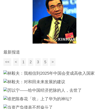
最新报道
<<
<
1
2
3
5
>