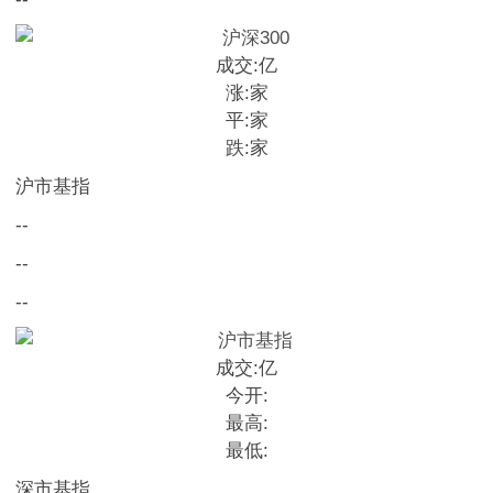
成交:
亿
涨:
家
平:
家
跌:
家
沪市基指
--
--
--
成交:
亿
今开:
最高:
最低:
深市基指