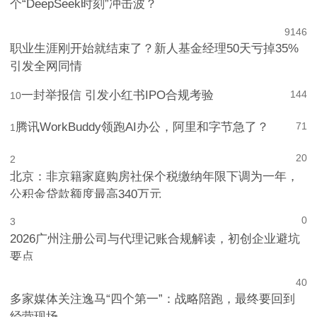
个“DeepSeek时刻”冲击波？
9
146
职业生涯刚开始就结束了？新人基金经理50天亏掉35%
引发全网同情
一封举报信 引发小红书IPO合规考验
144
10
腾讯WorkBuddy领跑AI办公，阿里和字节急了？
71
1
20
2
北京：非京籍家庭购房社保个税缴纳年限下调为一年，
公积金贷款额度最高340万元
0
3
2026广州注册公司与代理记账合规解读，初创企业避坑
要点
4
0
多家媒体关注逸马“四个第一”：战略陪跑，最终要回到
经营现场