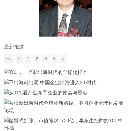
最新报道
<<
<
1
2
3
5
>