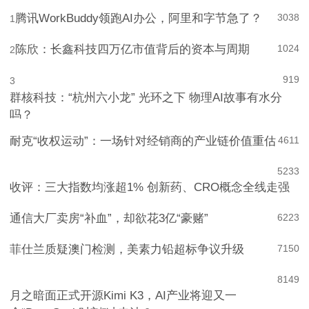
腾讯WorkBuddy领跑AI办公，阿里和字节急了？
3038
1
陈欣：长鑫科技四万亿市值背后的资本与周期
1024
2
919
3
群核科技：“杭州六小龙” 光环之下 物理AI故事有水分
吗？
耐克“收权运动”：一场针对经销商的产业链价值重估
4
611
5
233
收评：三大指数均涨超1% 创新药、CRO概念全线走强
通信大厂卖房“补血”，却欲花3亿“豪赌”
6
223
菲仕兰质疑澳门检测，美素力铅超标争议升级
7
150
8
149
月之暗面正式开源Kimi K3，AI产业将迎又一