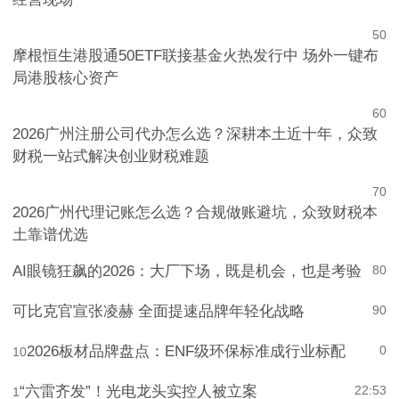
5
0
摩根恒生港股通50ETF联接基金火热发行中 场外一键布
局港股核心资产
6
0
2026广州注册公司代办怎么选？深耕本土近十年，众致
财税一站式解决创业财税难题
7
0
2026广州代理记账怎么选？合规做账避坑，众致财税本
土靠谱优选
AI眼镜狂飙的2026：大厂下场，既是机会，也是考验
8
0
可比克官宣张凌赫 全面提速品牌年轻化战略
9
0
2026板材品牌盘点：ENF级环保标准成行业标配
0
10
“六雷齐发”！光电龙头实控人被立案
22:53
1