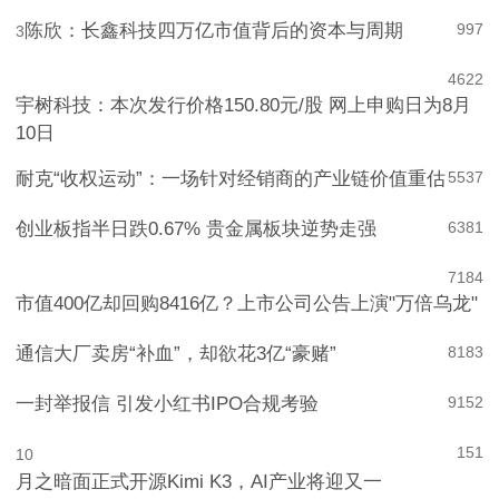
陈欣：长鑫科技四万亿市值背后的资本与周期
997
3
4
622
宇树科技：本次发行价格150.80元/股 网上申购日为8月
10日
耐克“收权运动”：一场针对经销商的产业链价值重估
5
537
创业板指半日跌0.67% 贵金属板块逆势走强
6
381
7
184
市值400亿却回购8416亿？上市公司公告上演"万倍乌龙"
通信大厂卖房“补血”，却欲花3亿“豪赌”
8
183
一封举报信 引发小红书IPO合规考验
9
152
151
10
月之暗面正式开源Kimi K3，AI产业将迎又一