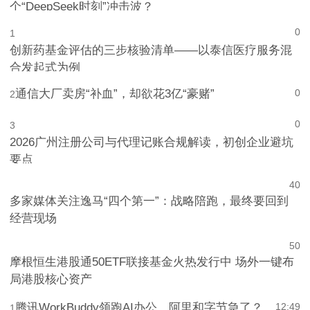
个“DeepSeek时刻”冲击波？
0
1
创新药基金评估的三步核验清单——以泰信医疗服务混
合发起式为例
通信大厂卖房“补血”，却欲花3亿“豪赌”
0
2
0
3
2026广州注册公司与代理记账合规解读，初创企业避坑
要点
4
0
多家媒体关注逸马“四个第一”：战略陪跑，最终要回到
经营现场
5
0
摩根恒生港股通50ETF联接基金火热发行中 场外一键布
局港股核心资产